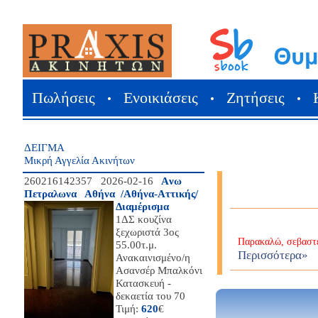
Πωλήσεις
Ενοικιάσεις
Ζητήσεις
•
•
•
ΔΕΙΓΜΑ
Μικρή Αγγελία Ακινήτων
260216142357 2026-02-16
Aνω
Πετραλωνα Αθήνα /Αθήνα-Αττικής/
Διαμέρισμα
1ΔΣ κουζίνα
ξεχωριστά 3ος
Παρακαλώ, σεβαστε
55.00τ.μ.
Περισσότερα»
Ανακαινισμένο/η
Ασανσέρ Μπαλκόνι
Κατασκευή -
δεκαετία του 70
Τιμή:
620
€