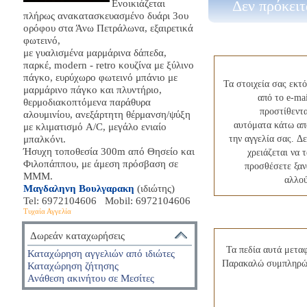
Ενοικιάζεται
Δεν πρόκειτ
πλήρως ανακατασκευασμένο δυάρι 3ου
ορόφου στα Άνω Πετράλωνα, εξαιρετικά
φωτεινό,
με γυαλισμένα μαρμάρινα δάπεδα,
παρκέ, modern - retro κουζίνα με ξύλινο
πάγκο, ευρύχωρο φωτεινό μπάνιο με
Τα στοιχεία σας εκτό
μαρμάρινο πάγκο και πλυντήριο,
από το e-mai
θερμοδιακοπτόμενα παράθυρα
προστίθεντα
αλουμινίου, ανεξάρτητη θέρμανση/ψύξη
αυτόματα κάτω απ
με κλιματισμό A/C, μεγάλο ενιαίο
μπαλκόνι.
την αγγελία σας. Δε
Ήσυχη τοποθεσία 300m από Θησείο και
χρειάζεται να 
Φιλοπάππου, με άμεση πρόσβαση σε
προσθέσετε ξαν
ΜΜΜ.
αλλού
Mαγδαληνη Βουλγαρακη
(ιδιώτης)
Tel: 6972104606 Mobil: 6972104606
Τυχαία Αγγελία
Δωρεάν καταχωρήσεις
Τα πεδία αυτά μετα
Καταχώρηση αγγελιών από ιδιώτες
Παρακαλώ συμπληρώστ
Καταχώρηση ζήτησης
Ανάθεση ακινήτου σε Μεσίτες