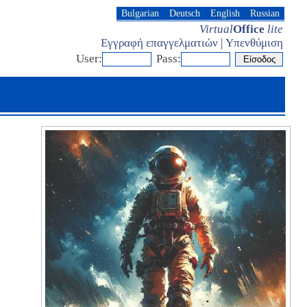
Bulgarian
Deutsch
English
Russian
Virtual
Office
lite
Εγγραφή επαγγελματιών
|
Υπενθύμιση
User:
Pass: