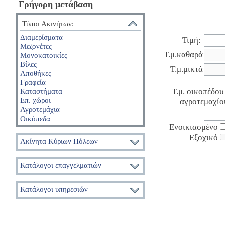
Γρήγορη μετάβαση
Τύποι Ακινήτων:
Διαμερίσματα
Τιμή:
Μεζονέτες
Τ.μ.καθαρά
Μονοκατοικίες
Βίλες
Τ.μ.μικτά
Αποθήκες
Γραφεία
Καταστήματα
Τ.μ. οικοπέδου 
Επ. χώροι
αγροτεμαχίο
Αγροτεμάχια
Οικόπεδα
Ενοικιασμένο
Εξοχικό
Ακίνητα Κύριων Πόλεων
Κατάλογοι επαγγελματιών
Κατάλογοι υπηρεσιών