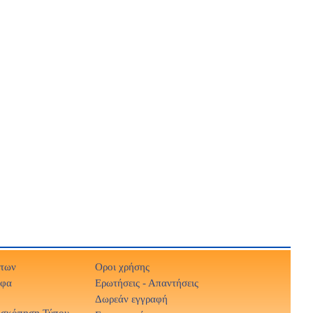
ήτων
Οροι χρήσης
αφα
Ερωτήσεις - Απαντήσεις
Δωρεάν εγγραφή
ισκόπηση Τύπου