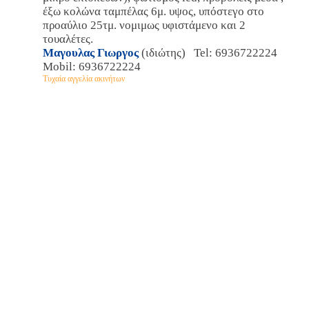
έξω κολώνα ταμπέλας 6μ. υψος, υπόστεγο στο
προαύλιο 25τμ. νομιμως υφιστάμενο και 2
τουαλέτες.
Μαγουλας Γιωργος
(ιδιώτης) Tel: 6936722224
Mobil: 6936722224
Τυχαία αγγελία ακινήτων