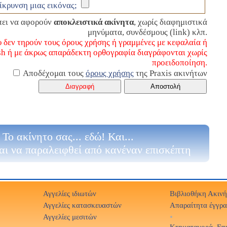
ίκρυνση μιας εικόνας;
έπει να αφορούν
αποκλειστικά ακίνητα
, χωρίς διαφημιστικά
μηνύματα, συνδέσμους (link) κλπ.
υ δεν τηρούν τους όρους χρήσης ή γραμμένες με κεφαλαία ή
sh ή με άκρως απαράδεκτη ορθογραφία διαγράφονται χωρίς
προειδοποίηση.
Αποδέχομαι τους
όρους χρήσης
της Praxis ακινήτων
Το ακίνητο σας... εδώ! Και...
αι να παραλειφθεί από κανέναν επισκέπτη
Αγγελίες ιδιωτών
Βιβλιοθήκη Ακιν
Αγγελίες κατασκευαστών
Απαραίτητα έγγρ
Αγγελίες μεσιτών
•
Κτηματαγορά. Επ