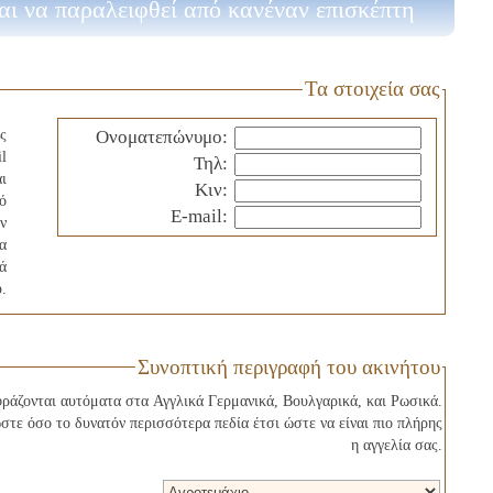
αι να παραλειφθεί από κανέναν επισκέπτη
Τα στοιχεία σας
ς
Ονοματεπώνυμο:
l
Τηλ:
ι
Κιν:
ό
E-mail:
ν
τα
ά
.
Συνοπτική περιγραφή του ακινήτου
φράζονται αυτόματα στα Αγγλικά Γερμανικά, Βουλγαρικά, και Ρωσικά.
ε όσο το δυνατόν περισσότερα πεδία έτσι ώστε να είναι πιο πλήρης
η αγγελία σας.