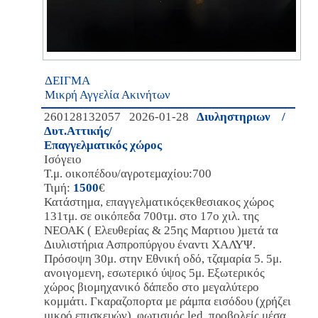
ΔΕΙΓΜΑ
Μικρή Αγγελία Ακινήτων
260128132057 2026-01-28
Διυληστηριων /
Δυτ.Αττικής/
Επαγγελματικός χώρος
Ισόγειο
Τ.μ. οικοπέδου/αγροτεμαχίου:700
Τιμή:
1500
€
Κατάστημα, επαγγελματικόςεκθεσιακος χώρος
131τμ. σε οικόπεδα 700τμ. στο 17ο χιλ. της
ΝΕΟΑΚ ( Ελευθερίας & 25ης Μαρτιου )μετά τα
Διυλιστήρια Ασπροπύργου έναντι ΧΑΛΥΨ.
Πρόσοψη 30μ. στην Εθνική οδό, τζαμαρία 5. 5μ.
ανοιγομενη, εσωτερικό ύψος 5μ. Εξωτερικός
χώρος βιομηχανικό δάπεδο στο μεγαλύτερο
κομμάτι. Γκαραζοπορτα με ράμπα εισόδου (χρήζει
μικρό επισκευών), φωτισμός led, προβολείς μέσα ,