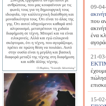
Συνεχώς ερχόμαστε αντιμέτωποι με
ανθρώπους, που μας κουφαίνουν με τις
09-04
φωνές τους για τη δημιουργική τους
ακινή
ιδιοφυΐα, την καλλιτεχνική διαίσθηση και
μοναδικότητα τους. Ότι είναι το άλας της
που α
γης. Ότι αυτοί οδηγούμενοι καθαρά από
ακινή
αλτρουισμό, μετατρέπουν τη χυδαία
διαφήμιση σε τέχνη. Μπορεί και να είναι
ένα κλ
ειλικρινείς. Αλλά και εγώ ειλικρινά
αγοράς
σκέφτομαι, ότι η τέχνη, που αγοράζουμε,
πρέπει σε πρώτη θέση να πουλάει. Αυτό
στην ουσία είναι η μεγάλη και βασική
21-03
διαφορά μεταξύ της τέχνης στη διαφήμιση
και κάθε άλλης τέχνης.
ΕΚΤ
Cl.Hopkins, "Scientific Advertising"
έχουμ
πώλησ
επισκε
15-02