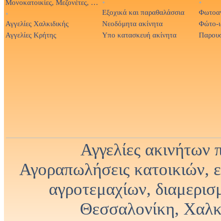
Μονοκατοικίες, Μεζονέτες, Βίλες
•
•
Εξοχικά και παραθαλάσσια
Φωτοαγ
•
Αγγελίες Χαλκιδικής
Νεοδόμητα ακίνητα
Φώτο-ιδ
Αγγελίες Κρήτης
Υπο κατασκευή ακίνητα
Παρουσ
Αγγελίες ακινήτων 
Αγοραπωλήσεις κατοικιών, 
αγροτεμαχίων, διαμερισ
Θεσσαλονίκη, Χαλκι