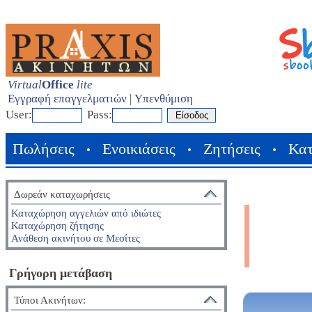
Virtual
Office
lite
Εγγραφή επαγγελματιών
|
Υπενθύμιση
User:
Pass:
Πωλήσεις
Ενοικιάσεις
Ζητήσεις
Κα
•
•
•
Δωρεάν καταχωρήσεις
Καταχώρηση αγγελιών από ιδιώτες
Καταχώρηση ζήτησης
Ανάθεση ακινήτου σε Μεσίτες
Γρήγορη μετάβαση
Τύποι Ακινήτων: