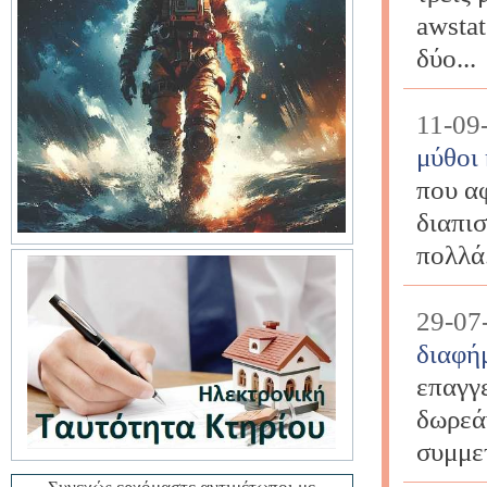
awstat
δύο...
11-09
μύθοι
που α
διαπι
πολλά
29-07
διαφή
επαγγ
δωρεάν
συμμε