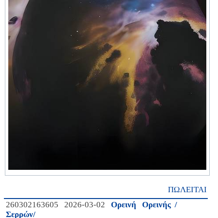
ΠΩΛΕΙΤΑΙ
260302163605 2026-03-02
Ορεινή Ορεινής /
Σερρών/