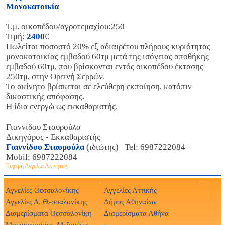
Μονοκατοικία
Τ.μ. οικοπέδου/αγροτεμαχίου:250
Τιμή:
2400
€
Πωλείται ποσοστό 20% εξ αδιαιρέτου πλήρους κυριότητας
μονοκατοικίας εμβαδού 60τμ μετά της ισόγειας αποθήκης
εμβαδού 60τμ, που βρίσκονται εντός οικοπέδου έκτασης
250τμ, στην Ορεινή Σερρών.
Το ακίνητο βρίσκεται σε ελεύθερη εκποίηση, κατόπιν
δικαστικής απόφασης.
Η ίδια ενεργώ ως εκκαθαριστής.
Γιαννίδου Σταυρούλα
Δικηγόρος - Εκκαθαριστής
Γιαννίδου Σταυρούλα
(ιδιώτης) Tel: 6987222084
Mobil: 6987222084
Τυχερή Αγγελία Ακινήτων
Αγγελίες Θεσσαλονίκης
Αγγελίες Αττικής
Αγγελίες Δ. Θεσσαλονίκης
Δήμος Αθηναίων
Διαμερίσματα Θεσσαλονίκη
Διαμερίσματα Αθήνα
Μονοκατοικίες, Μεζονέτες, Βίλες