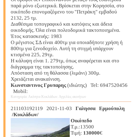
παρά μόνο εξωτερικά. Βρίσκεται στην Κορησσία, στο
οικόπεδο επονομαζόμενο του "Πετράκη" εμβαδού
2132, 25 τμ.
Διαθέσιμα τοπογραφικό και κατόψεις και άδεια
οικοδομής. Όλα είναι πολεοδομικά τακτοποιημένα.
Έτος κατασκευής: 1983
Ο μέγιστος ΣΔ είναι 400τμ για οποιαδήποτε χρήση ή
800τμ για ξενοδοχείο. Αυτή τη στιγμή υπάρχουν
κτισμένα 225, 29τμ.
Η κάλυψη είναι 1. 279τμ, όπως αναφέρεται και στο
διάγραμμα της τακτοποίησης.
Απόσταση από τη θάλασσα (λιμάνι) 300μ.
Χρειάζεται ανακαίνιση.
Κωνσταντινος Γρυπαρης
(ιδιώτης) Tel: 6947520456
Mobil:
Κατηγορία: Ακίνητα Κυκλάδων. Αγγελίες ακινήτων
211103192119 2021-11-03
Γαλησσα Ερμούπολη
/Κυκλάδων/
Οικόπεδο
Τ.μ.:13500
Τιμή:
130000
€