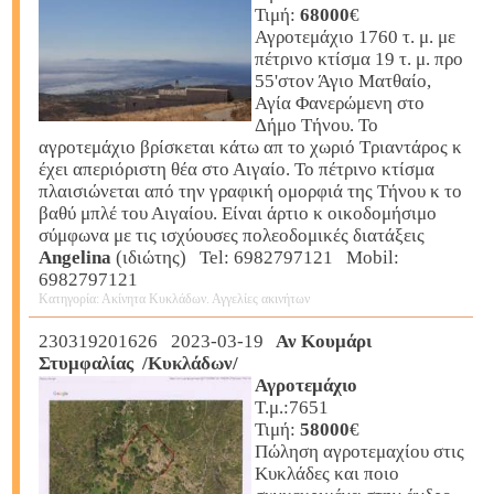
Τιμή:
68000
€
Αγροτεμάχιο 1760 τ. μ. με
πέτρινο κτίσμα 19 τ. μ. προ
55'στον Άγιο Ματθαίο,
Αγία Φανερώμενη στο
Δήμο Τήνου. Το
αγροτεμάχιο βρίσκεται κάτω απ το χωριό Τριαντάρος κ
έχει απεριόριστη θέα στο Αιγαίο. Το πέτρινο κτίσμα
πλαισιώνεται από την γραφική ομορφιά της Τήνου κ το
βαθύ μπλέ του Αιγαίου. Είναι άρτιο κ οικοδομήσιμο
σύμφωνα με τις ισχύουσες πολεοδομικές διατάξεις
Angelina
(ιδιώτης) Tel: 6982797121 Mobil:
6982797121
Κατηγορία: Ακίνητα Κυκλάδων. Αγγελίες ακινήτων
230319201626 2023-03-19
Αν Κουμάρι
Στυμφαλίας /Κυκλάδων/
Αγροτεμάχιο
Τ.μ.:7651
Τιμή:
58000
€
Πώληση αγροτεμαχίου στις
Κυκλάδες και ποιο