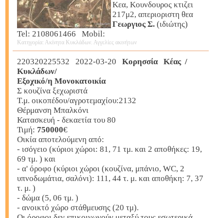
Κεα, Κουνδουρος κτιζει
217μ2, απεριοριστη θεα
Γεωργιος Σ.
(ιδιώτης)
Tel: 2108061466 Mobil:
Κατηγορία: Ακίνητα Κυκλάδων. Αγγελίες ακινήτων
220320225532 2022-03-20
Κορησσία Κέας /
Κυκλάδων/
Εξοχικό/η Μονοκατοικία
Σ κουζίνα ξεχωριστά
Τ.μ. οικοπέδου/αγροτεμαχίου:2132
Θέρμανση Μπαλκόνι
Κατασκευή - δεκαετία του 80
Τιμή:
750000
€
Οικία αποτελούμενη από:
- ισόγειο (κύριοι χώροι: 81, 71 τμ. και 2 αποθήκες: 19,
69 τμ. ) και
- α' όροφο (κύριοι χώροι (κουζίνα, μπάνιο, WC, 2
υπνοδωμάτια, σαλόνι): 111, 44 τ. μ. και αποθήκη: 7, 37
τ. μ. )
- δώμα (5, 06 τμ. )
- ανοικτό χώρο στάθμευσης (20 τμ).
Οι όροφοι δεν επικοινωνούν μεταξύ τους εσωτερικά