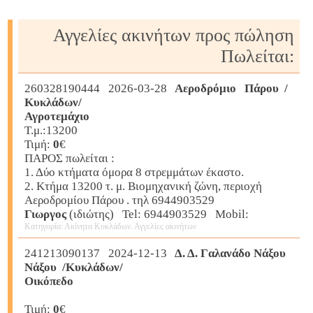
Αγγελίες ακινήτων προς πώληση
Πωλείται:
260328190444 2026-03-28
Αεροδρόμιο Πάρου /
Κυκλάδων/
Αγροτεμάχιο
Τ.μ.:13200
Τιμή:
0
€
ΠΑΡΟΣ πωλείται :
1. Δύο κτήματα όμορα 8 στρεμμάτων έκαστο.
2. Κτήμα 13200 τ. μ. Βιομηχανική ζώνη, περιοχή
Αεροδρομίου Πάρου . τηλ 6944903529
Γιωργος
(ιδιώτης) Tel: 6944903529 Mobil:
Κατηγορία: Ακίνητα Κυκλάδων. Αγγελίες ακινήτων
241213090137 2024-12-13
Δ. Δ. Γαλανάδο Νάξου
Νάξου /Κυκλάδων/
Οικόπεδο
Τιμή:
0
€