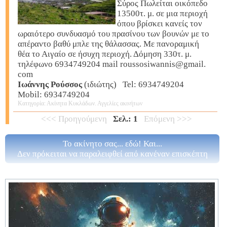
Σύρος Πωλείται οικόπεδο
13500τ. μ. σε μια περιοχή
όπου βρίσκει κανείς τον
ωραιότερο συνδυασμό του πρασίνου των βουνών με το
απέραντο βαθύ μπλε της θάλασσας. Με πανοραμική
θέα το Αιγαίο σε ήσυχη περιοχή. Δόμηση 330τ. μ.
τηλέφωνο 6934749204 mail roussosiwannis@gmail.
com
Ιωάννης Ρούσσος
(ιδιώτης) Tel: 6934749204
Mobil: 6934749204
Κατηγορία: Ακίνητα Κυκλάδων. Αγγελίες ακινήτων
<<< Προηγούμενη
Σελ.: 1
Επόμενη >>>
Το ακίνητο σας... εδώ! Και...
Δεν πρόκειται να παραλειφθεί από κανέναν επισκέπτη