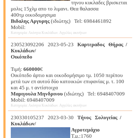
τηνου κυκλαδες βρισκεται
μολις 15χλμ απο το λιμανι. Θεα θαλασσα
400τμ οικοδομησιμα
Βιδαλης Αργυρης
(ιδιώτης) Tel: 6984461892
Mobil:
Κατηγορία: Ακίνητα Κυκλάδων. Αγγελίες ακινήτων
230523092206 2023-05-23
Καρτεραδος Θήρας /
Κυκλάδων/
Οικόπεδο
Τιμή:
660000
€
Οικόπεδο άρτιο και οικοδομήσιμο τμ. 1050 περίπου
μετά των επ αυτού δύο κατοικιών επιφανίας μ. τ. 100
και 45 μ. τ αντίστοιχα
Μαριγουλα Μηνδρινου
(ιδιώτης) Tel: 6948407009
Mobil: 6948407009
Κατηγορία: Ακίνητα Κυκλάδων. Αγγελίες ακινήτων
230330105237 2023-03-30
Τήνος Σολυγείας /
Κυκλάδων/
Αγροτεμάχιο
Τ.μ.:1760