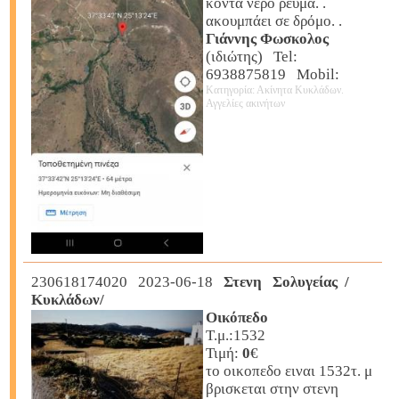
κοντά νερό ρεύμα. .
ακουμπάει σε δρόμο. .
Γιάννης Φωσκολος
(ιδιώτης) Tel:
6938875819 Mobil:
Κατηγορία: Ακίνητα Κυκλάδων.
Αγγελίες ακινήτων
230618174020 2023-06-18
Στενη Σολυγείας /
Κυκλάδων/
Οικόπεδο
Τ.μ.:1532
Τιμή:
0
€
το οικοπεδο ειναι 1532τ. μ
βρισκεται στην στενη