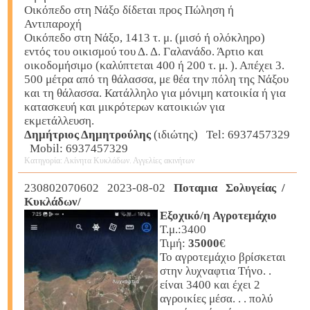
Οικόπεδο στη Νάξο δίδεται προς Πώληση ή
Αντιπαροχή
Οικόπεδο στη Νάξο, 1413 τ. μ. (μισό ή ολόκληρο)
εντός του οικισμού του Δ. Δ. Γαλανάδο. Άρτιο και
οικοδομήσιμο (καλύπτεται 400 ή 200 τ. μ. ). Απέχει 3.
500 μέτρα από τη θάλασσα, με θέα την πόλη της Νάξου
και τη θάλασσα. Κατάλληλο για μόνιμη κατοικία ή για
κατασκευή και μικρότερων κατοικιών για
εκμετάλλευση.
Δημήτριος Δημητρούλης
(ιδιώτης) Tel: 6937457329
Mobil: 6937457329
Κατηγορία: Ακίνητα Κυκλάδων. Αγγελίες ακινήτων
230802070602 2023-08-02
Ποταμια Σολυγείας /
Κυκλάδων/
Εξοχικό/η Αγροτεμάχιο
Τ.μ.:3400
Τιμή:
35000
€
Το αγροτεμάχιο βρίσκεται
στην λυχναφτια Τήνο. .
είναι 3400 και έχει 2
αγροικίες μέσα. . . πολύ