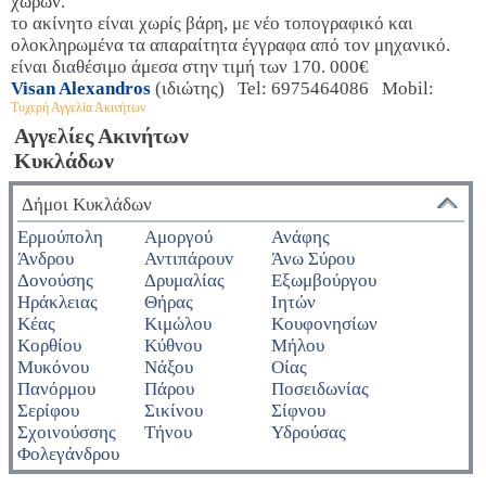
χώρων.
το ακίνητο είναι χωρίς βάρη, με νέο τοπογραφικό και
ολοκληρωμένα τα απαραίτητα έγγραφα από τον μηχανικό.
είναι διαθέσιμο άμεσα στην τιμή των 170. 000€
Visan Alexandros
(ιδιώτης) Tel: 6975464086 Mobil:
Τυχερή Αγγελία Ακινήτων
Αγγελίες Ακινήτων
Κυκλάδων
Δήμοι Κυκλάδων
Ερμούπολη
Αμοργού
Ανάφης
Άνδρου
Αντιπάρουv
Άνω Σύρου
Δονούσης
Δρυμαλίας
Εξωμβούργου
Ηράκλειας
Θήρας
Ιητών
Κέας
Κιμώλου
Κουφονησίων
Κορθίου
Κύθνου
Μήλου
Μυκόνου
Νάξου
Οίας
Πανόρμου
Πάρου
Ποσειδωνίας
Σερίφου
Σικίνου
Σίφνου
Σχοινούσσης
Τήνου
Υδρούσας
Φολεγάνδρου