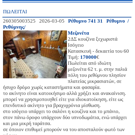
ΠΩΛΕΙΤΑΙ
260305003525 2026-03-05
Ρέθυμνο 741 31 Ρέθυμνο /
Ρεθύμνης/
Μεζονέτα
2ΔΣ κουζίνα ξεχωριστά
Ισόγειο
Κατασκευή - δεκαετία του 60
Τιμή:
170000
€
Πωλείται από ιδιώτη
μεζονέτα 62 τ. μ. στην παλιά
πόλη του ρεθύμνου πλησίον
πλατείας μικρασιατών, σε
ήσυχο δρόμο χωρίς καταστήματα και φασαρία.
το ακίνητο είναι κατοικήσιμο αλλά χρήζει και ανακαίνιση.
μπορεί να χρησιμοποιηθεί είτε για ιδιοκατοίκηση, είτε ως
επενδυτικό ακίνητο για βραχυχρόνια μίσθωση.
στο ισόγειο υπάρχει το σαλόνι η κουζίνα και το μπάνιο,
στον πάνω όροφο υπάρχουν δύο υπνοδωμάτια, ενώ υπάρχει
και μια μικρή ταράτσα.
σε όποιον επιθυμεί μπορούν να του αποσταλούν φωτό των