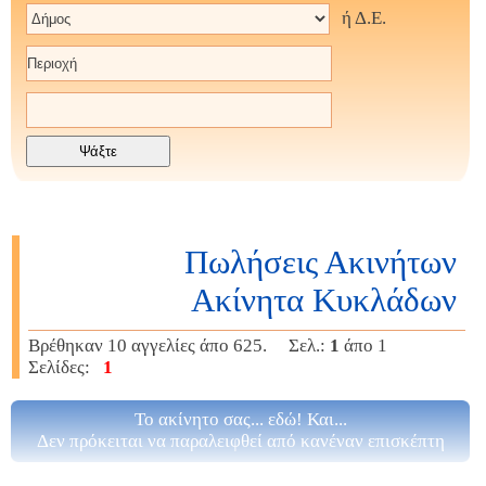
ή Δ.Ε.
Πωλήσεις Ακινήτων
Ακίνητα Κυκλάδων
Βρέθηκαν 10 αγγελίες άπο 625. Σελ.:
1
άπο 1
Σελίδες:
1
Το ακίνητο σας... εδώ! Και...
Δεν πρόκειται να παραλειφθεί από κανέναν επισκέπτη