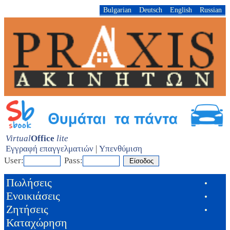
Bulgarian
Deutsch
English
Russian
Virtual
Office
lite
Εγγραφή επαγγελματιών
|
Υπενθύμιση
User:
Pass:
Πωλήσεις
•
Ενοικιάσεις
•
Ζητήσεις
•
Καταχώρηση