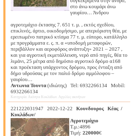
συγκεκριμένα στην άνδρο,
στο άνω κουμάρι άνω
γαυρίου… Άνδρου
αγροτεμάχιο έκτασης 7. 651 τ. μ. , εκτός σχεδίου,
επικλινές, άρτιο, οικοδομήσιμο, με απεριόριστη θέα, με
ερειπωμένο πατρικό κτίσμα 77 τ. μ. εύπορο, κατάλληλο
με προγράμματα ε. ς. π. α «υποδομή μεταφορών,
περιβάλλον και αεροφόρος ανάπτυξη» 2021 – 2027 ,
και για αγροτική εκμετάλλευση, νερό από πηγές, θέα το
λιμάνι, 25 μέτρα από δημόσιο αγροτικό δρόμο α168
και προέκταση υπάρχοντος δρόμου, προς ένταξη από
δήμο υδρούσας με τον παλιό δρόμο αμμόλοφου –
γαυρίου…
Αντωνια Τουντα
(ιδιώτης) Tel: 6932266134 Mobil:
6932266134
Κατηγορία: Ακίνητα Κυκλάδων. Αγγελίες ακινήτων
221222031947 2022-12-22
Κουνδουρος Κέας /
Κυκλάδων/
Αγροτεμάχιο
Τ.μ.:4896
Τιμή:
220000
€