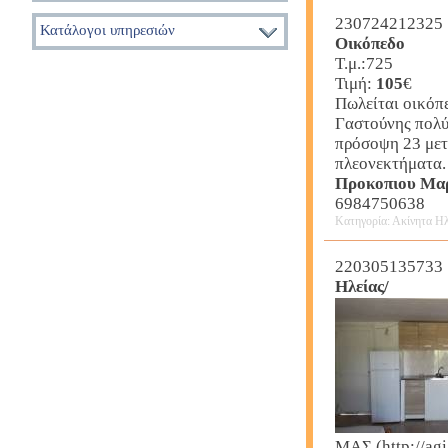
230724212325
Κατάλογοι υπηρεσιών
Οικόπεδο
Τ.μ.:725
Τιμή:
105
€
Πωλείται οικόπε
Γαστούνης πολύ
πρόσοψη 23 μετρ
πλεονεκτήματα.
Προκοπιου Μα
6984750638
Κατηγορία: Ακίνητα Ηλ
220305135733
Ηλείας/
ΜΑΣ (http://ag