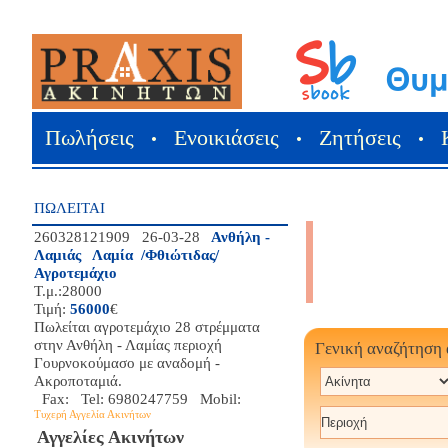
Πωλήσεις
Ενοικιάσεις
Ζητήσεις
•
•
•
ΠΩΛΕΙΤΑΙ
260328121909 26-03-28
Ανθήλη -
Λαμιάς Λαμία /Φθιώτιδας/
Αγροτεμάχιο
Τ.μ.:28000
Τιμή:
56000
€
Πωλείται αγροτεμάχιο 28 στρέμματα
στην Ανθήλη - Λαμίας περιοχή
Γενική αναζήτηση
Γουρνοκούμασο με αναδομή -
Ακροποταμιά.
Fax: Tel: 6980247759 Mobil:
Τυχερή Αγγελία Ακινήτων
Αγγελίες Ακινήτων