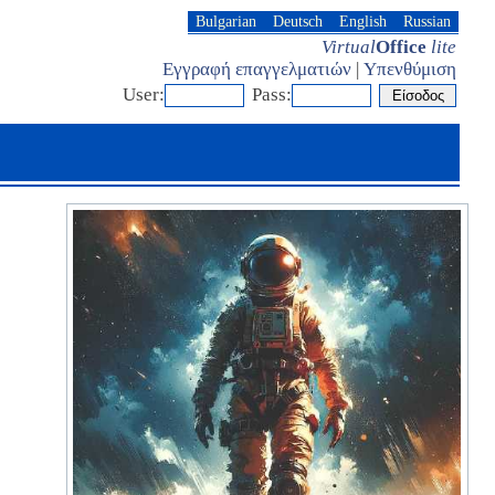
Bulgarian
Deutsch
English
Russian
Virtual
Office
lite
Εγγραφή επαγγελματιών
|
Υπενθύμιση
User:
Pass: