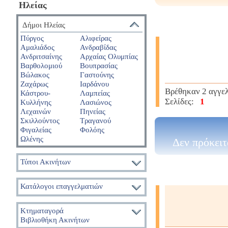
Ηλείας
Δήμοι Ηλείας
Πύργος
Αλιφείρας
Αμαλιάδος
Ανδραβίδας
Ανδριτσαίνης
Αρχαίας Ολυμπίας
Βαρθολομιού
Βουπρασίας
Βώλακος
Γαστούνης
Ζαχάρως
Ιαρδάνου
Βρέθηκαν 2 αγγε
Κάστρου-
Λαμπείας
Σελίδες:
1
Κυλλήνης
Λασιώνος
Λεχαινών
Πηνείας
Σκιλλούντος
Τραγανού
Φιγαλείας
Φολόης
Ωλένης
Δεν πρόκειτ
Τύποι Ακινήτων
Κατάλογοι επαγγελματιών
Κτηματαγορά
Βιβλιοθήκη Ακινήτων