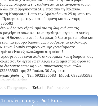
Μαρινας. Μπροστα της απλωνεται το καταγαλανο ιονιο.
να δωματια βρησκονται 50 μετρα απο τη θαλασσα.
πο τη Κουρουτα, 1 απο την Αμαλιαδα και 25 κμ απο την
. Προσφερουμε ευχαριστη διαμονη και πανενορφο
32335583
έτουν όλο τον εξοπλισμό για τη διαμονή σας τις
α μαγείρεμα όπως και τα απαραίτητα μαγειρικά σκεύη
σας. Η θάλασσα ειναι διπλα μόλις 5 λεπτά με τα ποδια και
ε ενα πανεμορφο δασακι μας προσφερει το καλοκαιρι
α. Ειναι λοιπόν επόμενο να μην χρειαζόμαστε
ωμάτια είναι εξ ολοκλήρου στη φύση!!!
 προσφερουμε ειναι πολυ οικονομικες και η διαμονη σας
αλιες που θα εχετε να επιλεξει ειναι αμετρητες αφου το
τα διαλεγετε εσεις αφου οι αποστασεις ειναι πολυ
6932335583 τιμη 25 Ιουλιο, 30 Αυγουστο
αγεας
(ιδιώτης) Tel: 6932335583 Mobil: 6932335583
είας. Αγγελίες ακινήτων
<<< Προηγούμενη
Σελ.: 1
Επόμενη >>>
Το ακίνητο σας... εδώ! Και...