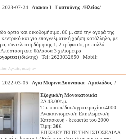
 2023-07-24
Λιακου Ι Γαστούνης /Ηλείας/
δο άρτιο και οικοδομήσιμο, 80 μ. από την αγορά της
 κεντρικό και για επαγγελματική χρήση κατάλληλο, με
α, συντελεστή δόμησης 1, 2 τρίφατσο, με πολλά
 Απόσταση από θάλασσα 3 χιλιομετρα
ργαριτα
(ιδιώτης) Tel: 2623032650 Mobil:
είας. Αγγελίες ακινήτων
 2022-03-05
Αγια Μαρινα Δουναιικα Αμαλιάδος /
Εξοχικό/η Μονοκατοικία
2Δ 43.00τ.μ.
Τ.μ. οικοπέδου/αγροτεμαχίου:4000
Ανακαινισμένο/η Επιπλωμένο/η
Κατασκευή - δεκαετία του 2000
Τιμή:
30
€
ΕΠΙΣΚΕΥΤΕΙΤΕ ΤΗΝ ΙΣΤΟΣΕΛΙΔΑ
ia marina koyroyta)Καλως ορισατε στην πανεμορφη