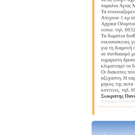
παραλια Αγιας 
Τα ενοικιαζομε
Απεχουν 1 κμ α
Αρχαια Ολυμπια
τοπιο. τηλ. 69
Τα δωματια διαθ
οικοσυσκευες γι
για τη διαμονή 
σε συνδυασμό μ
ευχαριστη δροσι
κλιματισμό τα δ
Οι διακοπες που
αξεχαστη. Η παρ
μηκος της αυτα 
κοντινες. τηλ. 
Σωκρατης Παν
Κατηγορία: Ακίνητα Ηλ