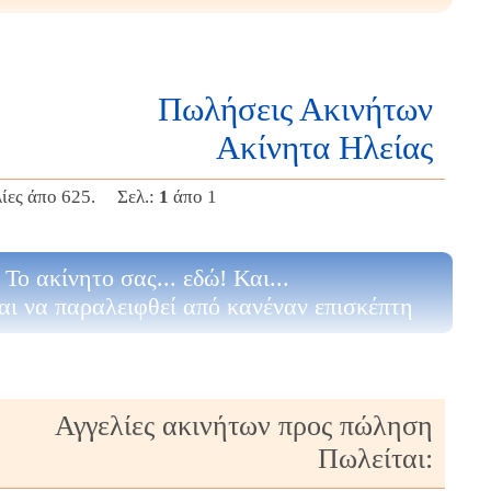
Πωλήσεις Ακινήτων
Ακίνητα Ηλείας
λίες άπο 625. Σελ.:
1
άπο 1
Το ακίνητο σας... εδώ! Και...
αι να παραλειφθεί από κανέναν επισκέπτη
Αγγελίες ακινήτων προς πώληση
Πωλείται: