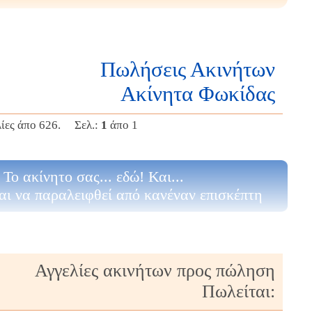
Πωλήσεις Ακινήτων
Ακίνητα Φωκίδας
λίες άπο 626. Σελ.:
1
άπο 1
Το ακίνητο σας... εδώ! Και...
αι να παραλειφθεί από κανέναν επισκέπτη
Αγγελίες ακινήτων προς πώληση
Πωλείται: