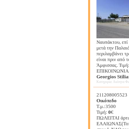
Ναυπάκτου, επί
μετά την Παλαιά
περιλαμβάνει τρ
είναι πριν από
Άμφισσας. Τιμή
ΕΠΙΚΟΙΝΩΝΙΑΣ
Georgios Stilia
Κατηγορία: Ακίνητα Φω
211208005523
Οικόπεδο
Τ.μ.:3500
Τιμή:
0
€
ΠΩΛΕΙΤΑΙ άρτια
ΕΛΑΙΩΝΑΣ(Τοπό