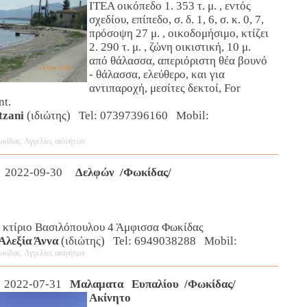
ΙΤΕΑ οικόπεδο 1. 353 τ. μ. , εντός
σχεδίου, επίπεδο, σ. δ. 1, 6, σ. κ. 0, 7,
πρόσοψη 27 μ. , οικοδομήσιμο, κτίζει
2. 290 τ. μ. , ζώνη οικιστική, 10 μ.
από θάλασσα, απεριόριστη θέα βουνό
- θάλασσα, ελεύθερο, και για
αντιπαροχή, μεσίτες δεκτοί, For
nt.
tzani
(ιδιώτης) Tel: 07397396160 Mobil:
κίδας. Αγγελίες ακινήτων
 2022-09-30
Δελφών /Φωκίδας/
ο κτίριο Βασιλόπουλου 4 Άμφισσα Φωκίδας
Αλεξία Άννα
(ιδιώτης) Tel: 6949038288 Mobil:
κίδας. Αγγελίες ακινήτων
 2022-07-31
Μαλαματα Ευπαλίου /Φωκίδας/
Ακίνητο