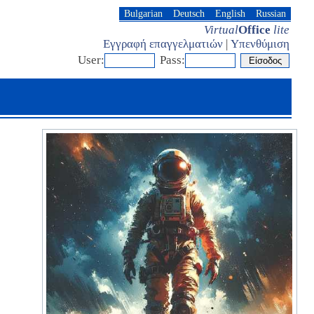
Bulgarian
Deutsch
English
Russian
Virtual
Office
lite
Εγγραφή επαγγελματιών
|
Υπενθύμιση
User:
Pass: