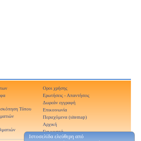
ήτων
Οροι χρήσης
αφα
Ερωτήσεις - Απαντήσεις
Δωρεάν εγγραφή
ισκόπηση Τύπου
Επικοινωνία
λματιών
Περιεχόμενα (sitemap)
Αρχική
λματιών
Για κινητά
Ιστοσελίδα ελεύθερη από