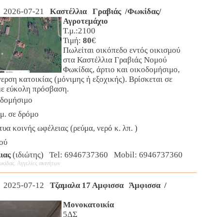
 2026-07-21
Καστέλλια Γραβιάς /Φωκίδας/
Αγροτεμάχιο
Τ.μ.:2100
Τιμή:
80
€
Πωλείται οικόπεδο εντός οικισμού
στα Καστέλλια Γραβιάς Νομού
Φωκίδας, άρτιο και οικοδομήσιμο,
γερση κατοικίας (μόνιμης ή εξοχικής). Βρίσκεται σε
με εύκολη πρόσβαση.
οδομήσιμο
μ. σε δρόμο
τυα κοινής ωφέλειας (ρεύμα, νερό κ. λπ. )
ού
ιας
(ιδιώτης) Tel: 6946737360 Mobil: 6946737360
κίδας. Αγγελίες ακινήτων
 2025-07-12
Τζαμαλα 17 Αμφισσα Άμφισσα /
Μονοκατοικία
5ΔΣ