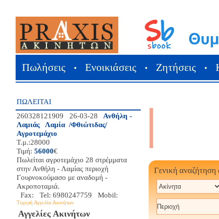
Πωλήσεις
Ενοικιάσεις
Ζητήσεις
•
•
•
ΠΩΛΕΙΤΑΙ
260328121909 26-03-28
Ανθήλη -
Λαμιάς Λαμία /Φθιώτιδας/
Αγροτεμάχιο
Τ.μ.:28000
Τιμή:
56000
€
Πωλείται αγροτεμάχιο 28 στρέμματα
στην Ανθήλη - Λαμίας περιοχή
Γενική αναζήτηση
Γουρνοκούμασο με αναδομή -
Ακροποταμιά.
Fax: Tel: 6980247759 Mobil:
Τυχερή Αγγελία Ακινήτων
Αγγελίες Ακινήτων