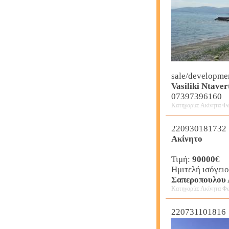
sale/developme
Vasiliki Ntaver
07397396160
Κατηγορία: Ακίνητα Φω
220930181732
Ακίνητο
Τιμή:
90000
€
Ημιτελή ισόγει
Σαπεροπουλου 
Κατηγορία: Ακίνητα Φω
220731101816