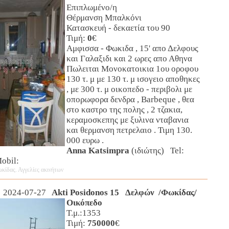
Επιπλωμένο/η
Θέρμανση Μπαλκόνι
Κατασκευή - δεκαετία του 90
Τιμή:
0
€
Αμφισσα - Φωκιδα , 15' απο Δελφους
και Γαλαξιδι και 2 ωρες απο Αθηνα
Πωλειται Μονοκατοικια 1ου οροφου
130 τ. μ με 130 τ. μ ισογειο αποθηκες
, με 300 τ. μ οικοπεδο - περιβολι με
οπορωφορα δενδρα , Barbeque , θεα
στο καστρο της πολης , 2 τζακια,
κεραμοσκεπης με ξυλινα νταβανια
και θερμανση πετρελαιο . Τιμη 130.
000 ευρω .
Anna Katsimpra
(ιδιώτης) Tel:
obil:
κίδας. Αγγελίες ακινήτων
 2024-07-27
Akti Posidonos 15 Δελφών /Φωκίδας/
Οικόπεδο
Τ.μ.:1353
Τιμή:
750000
€