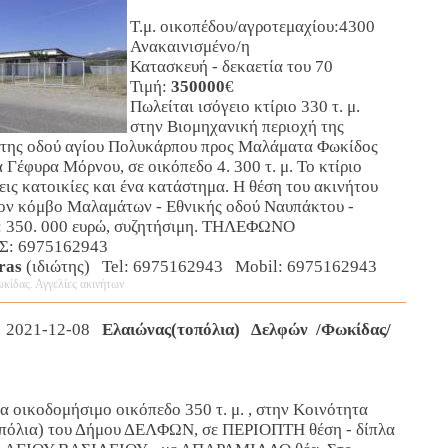
Τ.μ. οικοπέδου/αγροτεμαχίου:4300
Ανακαινισμένο/η
Κατασκευή - δεκαετία του 70
Τιμή:
350000
€
Πωλείται ισόγειο κτίριο 330 τ. μ.
στην Βιομηχανική περιοχή της
 της οδού αγίου Πολυκάρπου προς Μαλάματα Φωκίδος
 Γέφυρα Μόρνου, σε οικόπεδο 4. 300 τ. μ. Το κτίριο
εις κατοικίες και ένα κατάστημα. Η θέση του ακινήτου
 τον κόμβο Μαλαμάτων - Εθνικής οδού Ναυπάκτου -
: 350. 000 ευρώ, συζητήσιμη. ΤΗΛΕΦΩΝΟ
: 6975162943
ras
(ιδιώτης) Tel: 6975162943 Mobil: 6975162943
κίδας. Αγγελίες ακινήτων
 2021-12-08
Ελαιώνας(τοπόλια) Δελφών /Φωκίδας/
 οικοδομήσιμο οικόπεδο 350 τ. μ. , στην Κοινότητα
λια) του Δήμου ΔΕΛΦΩΝ, σε ΠΕΡΙΟΠΤΗ θέση - δίπλα