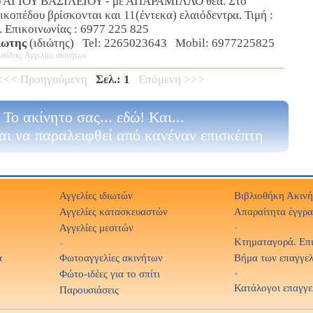
ου ΑΓΙΟΥ ΒΑΣΙΛΕΙΟΥ - με ΑΠΑΡΑΜΙΛΛΟ θέα. Στο
ικοπέδου βρίσκονται και 11(έντεκα) ελαιόδεντρα. Τιμή :
. Επικοινωνίας : 6977 225 825
ιωτης
(ιδιώτης) Tel: 2265023643 Mobil: 6977225825
κίδας. Αγγελίες ακινήτων
<<< Προηγούμενη
Σελ.: 1
Επόμενη >>>
Το ακίνητο σας... εδώ! Και...
αι να παραλειφθεί από κανέναν επισκέπτη
Αγγελίες ιδιωτών
Βιβλιοθήκη Ακιν
Αγγελίες κατασκευαστών
Απαραίτητα έγγρ
Αγγελίες μεσιτών
•
Κτηματαγορά. Επ
•
α
Φωτοαγγελίες ακινήτων
Βήμα των επαγγε
Φώτο-ιδέες για το σπίτι
•
Κατάλογοι επαγγε
Παρουσιάσεις