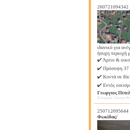
260721094342
ιδανικό για ανέ
ήσυχη περιοχή 
✔️ Άρτιο & οικ
✔️ Πρόσοψη 37 
✔️ Κοντά σε δίκ
✔️ Εντός οικισμ
Γεωργιος Πιπελ
Κατηγορία: Ακίνητα Φω
250712095644
Φωκίδας/