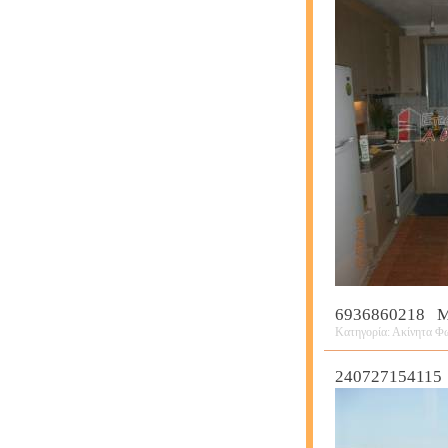
6936860218 M
Κατηγορία: Ακίνητα Φω
240727154115