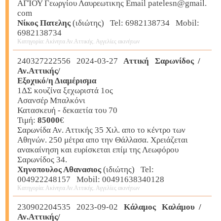
ΑΓΊΟΥ Γεωργίου Λαυρεωτικης Email patelesn@gmail.
com
Νίκος Πατελης
(ιδιώτης) Tel: 6982138734 Mobil:
6982138734
Κατηγορία: Ακίνητα Αν.Αττικής. Αγγελίες ακινήτων
240327222556 2024-03-27
Αττική Σαρωνίδος /
Αν.Αττικής/
Εξοχικό/η Διαμέρισμα
1ΔΣ κουζίνα ξεχωριστά 1ος
Ασανσέρ Μπαλκόνι
Κατασκευή - δεκαετία του 70
Τιμή:
85000
€
Σαρωνίδα Αν. Αττικής 35 Χιλ. απο το κέντρο των
Αθηνών. 250 μέτρα απο την Θάλλασα. Χρειάζεται
ανακαίνηση και ευρίσκεται επίμ της Λεωφόρου
Σαρωνίδος 34.
Χηνοπουλος Αθανασιος
(ιδιώτης) Tel:
004922248157 Mobil: 00491638340128
Κατηγορία: Ακίνητα Αν.Αττικής. Αγγελίες ακινήτων
230902204535 2023-09-02
Κάλαμος Καλάμου /
Αν.Αττικής/