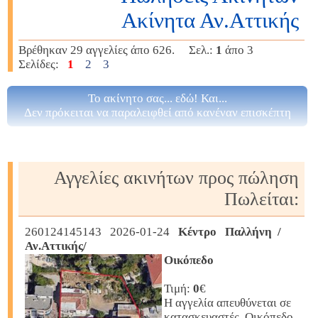
Ακίνητα Αν.Αττικής
Βρέθηκαν 29 αγγελίες άπο 626. Σελ.:
1
άπο 3
Σελίδες:
1
2
3
Το ακίνητο σας... εδώ! Και...
Δεν πρόκειται να παραλειφθεί από κανέναν επισκέπτη
Αγγελίες ακινήτων προς πώληση
Πωλείται:
260124145143 2026-01-24
Κέντρο Παλλήνη /
Αν.Αττικής/
Οικόπεδο
Τιμή:
0
€
Η αγγελία απευθύνεται σε
κατασκευαστές. Οικόπεδο