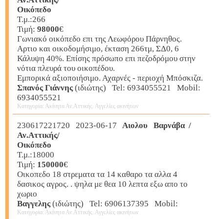
Οικόπεδο
Τ.μ.:266
Τιμή:
98000
€
Γωνιακό οικόπεδο επι της Λεωφόρου Πάρνηθος.
Αρτιο και οικοδομήσιμο, έκταση 266τμ, ΣΔ0, 6
Κάλυψη 40%. Επίσης πρόσωπο επι πεζοδρόμου στην
νότια πλευρά του οικοπέδου.
Εμπορικά αξιοποιήσιμο. Αχαρνές - περιοχή Μπόσκιζα.
Σπανός Γιάννης
(ιδιώτης) Tel: 6934055521 Mobil:
6934055521
Κατηγορία: Ακίνητα Αν.Αττικής. Αγγελίες ακινήτων
230617221720 2023-06-17
Αιολου Βαρνάβα /
Αν.Αττικής/
Οικόπεδο
Τ.μ.:18000
Τιμή:
150000
€
Οικοπεδο 18 στρεματα τα 14 καθαρο τα αλλα 4
δασικος αγρος. . ψηλα με θεα 10 λεπτα εξω απο το
χωριο
Βαγγελης
(ιδιώτης) Tel: 6906137395 Mobil:
Κατηγορία: Ακίνητα Αν.Αττικής. Αγγελίες ακινήτων