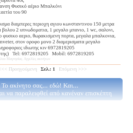
χωριστά 4ος
ανση Φυσικό αέριο Μπαλκόνι
αετία του 90
ισμα διαμπερες περιοχη αγιου κωνσταντινου 150 μετρα
 βολου 2 υπνωδοματια, 1 μεγαλο μπανιο, 1 wc, σαλονι,
ο φυσικο αεριο, θωρακισμενη πορτα, μεγαλα μπαλκονια,
 inveter, στον οροφο μονο 2 διαμερισματα μεγαλο
. πληροφοριες ιδιωτης κιν 6972819205
ώτης) Tel: 6972819205 Mobil: 6972819205
λου Μαγνησίας. Αγγελίες ακινήτων
<<< Προηγούμενη
Σελ.: 1
Επόμενη >>>
Το ακίνητο σας... εδώ! Και...
αι να παραλειφθεί από κανέναν επισκέπτη