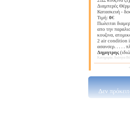
2ΔΣ κουζίνα ξε
Διαμπερές Θέρμ
Κατασκευή - δεκ
Τιμή:
0
€
Πωλειται διαμερ
απο την παραλια
κουζινα, ατομικ
2 air condition
ασανσερ. . . . 
Δημητρης
(ιδι
Κατηγορία: Ακίνητα Βό
Δεν πρόκειτ