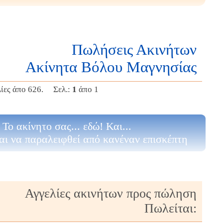
Πωλήσεις Ακινήτων
Ακίνητα Βόλου Μαγνησίας
λίες άπο 626. Σελ.:
1
άπο 1
Το ακίνητο σας... εδώ! Και...
αι να παραλειφθεί από κανέναν επισκέπτη
Αγγελίες ακινήτων προς πώληση
Πωλείται: