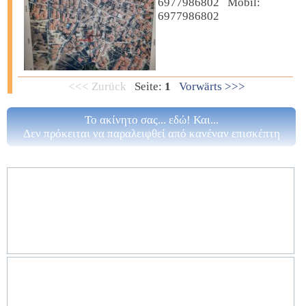
6977986802 Mobil:
6977986802
<<< Zurück
Seite:
1
Vorwärts >>>
Το ακίνητο σας... εδώ! Και...
Δεν πρόκειται να παραλειφθεί από κανέναν επισκέπτη