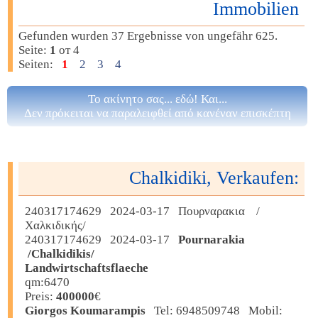
Immobilien
Gefunden wurden 37 Ergebnisse von ungefähr 625.
Seite:
1
от 4
Seiten:
1
2
3
4
Το ακίνητο σας... εδώ! Και...
Δεν πρόκειται να παραλειφθεί από κανέναν επισκέπτη
Chalkidiki, Verkaufen:
240317174629 2024-03-17 Πουρναρακια /
Χαλκιδικής/
240317174629 2024-03-17
Pournarakia
/Chalkidikis/
Landwirtschaftsflaeche
qm:6470
Preis:
400000
€
Giorgos Koumarampis
Tel: 6948509748 Mobil: