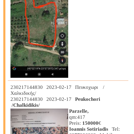
230217144830 2023-02-17 Πευκοχωρι /
Χαλκιδικής/
230217144830 2023-02-17
Peukochori
/Chalkidikis/
Parzelle,
qm:417
Preis:
150000
€
Ioannis Sotiriadis
Tel: