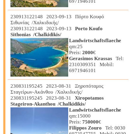
6971946101
230913122148 2023-09-13 Πόρτο Κουφό
Σιθωνίας /Χαλκιδικής/
230913122148 2023-09-13
Porto Koufo
Sithonias /Chalkidikis/
Landwirtschaftsflaeche
qm:25
Preis:
2000
€
Gerasimos Krassas
Tel:
2310309351 Mobil:
6971946101
230831195245 2023-08-31 Ξηροπόταμος
Σταγείρων-Ακάνθου /Χαλκιδικής/
230831195245 2023-08-31
Xiropotamos
Stageiron-Akanthou /Chalkidikis/
Landwirtschaftsflaeche
qm:15000
Preis:
750000
€
Filippos Zouro
Tel: 0030
6972547755 Mobil: 0030