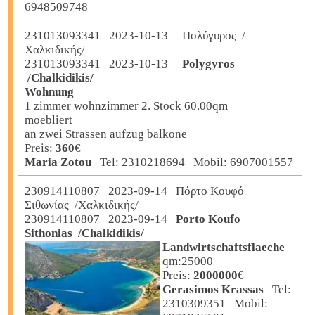
6948509748
231013093341 2023-10-13 Πολύγυρος /
Χαλκιδικής/
231013093341 2023-10-13
Polygyros
/Chalkidikis/
Wohnung
1 zimmer wohnzimmer 2. Stock 60.00qm
moebliert
an zwei Strassen aufzug balkone
Preis:
360
€
Maria Zotou
Tel: 2310218694 Mobil: 6907001557
230914110807 2023-09-14 Πόρτο Κουφό
Σιθωνίας /Χαλκιδικής/
230914110807 2023-09-14
Porto Koufo
Sithonias /Chalkidikis/
Landwirtschaftsflaeche
qm:25000
Preis:
2000000
€
Gerasimos Krassas
Tel:
2310309351 Mobil: