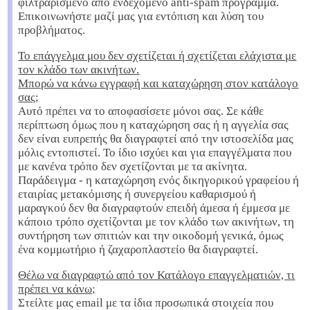
φιλτραρισμένο από ενδεχόμενο anti-spam πρόγραμμα.
Επικοινωνήστε μαζί μας για εντόπιση και λύση του
προβλήματος.
Το επάγγελμα μου δεν σχετίζεται ή σχετίζεται ελάχιστα με
τον κλάδο των ακινήτων.
Μπορώ να κάνω εγγραφή και καταχώρηση στον κατάλογο
σας;
Αυτό πρέπει να το αποφασίσετε μόνοι σας. Σε κάθε
περίπτωση όμως που η καταχώρηση σας ή η αγγελία σας
δεν είναι ευπρεπής θα διαγραφτεί από την ιστοσελίδα μας
μόλις εντοπιστεί. Το ίδιο ισχύει και για επαγγέλματα που
με κανένα τρόπο δεν σχετίζονται με τα ακίνητα.
Παράδειγμα - η καταχώρηση ενός δικηγορικού γραφείου ή
εταιρίας μετακόμισης ή συνεργείου καθαρισμού ή
μαραγκού δεν θα διαγραφτούν επειδή άμεσα ή έμμεσα με
κάποιο τρόπο σχετίζονται με τον κλάδο των ακινήτων, τη
συντήρηση των σπιτιών και την οικοδομή γενικά, όμως
ένα κομμωτήριο ή ζαχαροπλαστείο θα διαγραφτεί.
Θέλω να διαγραφτώ από τον Κατάλογο επαγγελματιών, τι
πρέπει να κάνω;
Στείλτε μας email με τα ίδια προσωπικά στοιχεία που