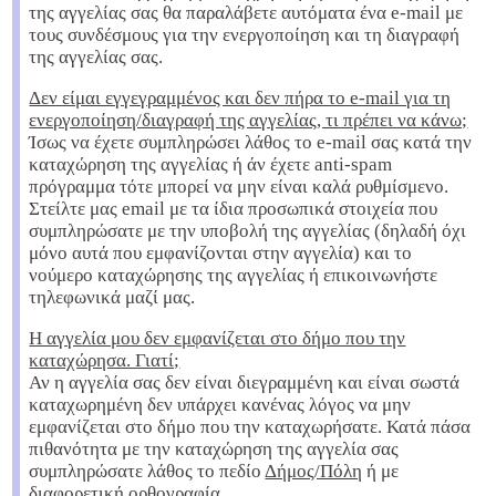
της αγγελίας σας θα παραλάβετε αυτόματα ένα e-mail με
τους συνδέσμους για την ενεργοποίηση και τη διαγραφή
της αγγελίας σας.
Δεν είμαι εγγεγραμμένος και δεν πήρα το e-mail για τη
ενεργοποίηση/διαγραφή της αγγελίας, τι πρέπει να κάνω;
Ίσως να έχετε συμπληρώσει λάθος το e-mail σας κατά την
καταχώρηση της αγγελίας ή άν έχετε anti-spam
πρόγραμμα τότε μπορεί να μην είναι καλά ρυθμίσμενο.
Στείλτε μας email με τα ίδια προσωπικά στοιχεία που
συμπληρώσατε με την υποβολή της αγγελίας (δηλαδή όχι
μόνο αυτά που εμφανίζονται στην αγγελία) και το
νούμερο καταχώρησης της αγγελίας ή επικοινωνήστε
τηλεφωνικά μαζί μας.
Η αγγελία μου δεν εμφανίζεται στο δήμο που την
καταχώρησα. Γιατί;
Αν η αγγελία σας δεν είναι διεγραμμένη και είναι σωστά
καταχωρημένη δεν υπάρχει κανένας λόγος να μην
εμφανίζεται στο δήμο που την καταχωρήσατε. Κατά πάσα
πιθανότητα με την καταχώρηση της αγγελία σας
συμπληρώσατε λάθος το πεδίο
Δήμος/Πόλη
ή με
διαφορετική ορθογραφία.