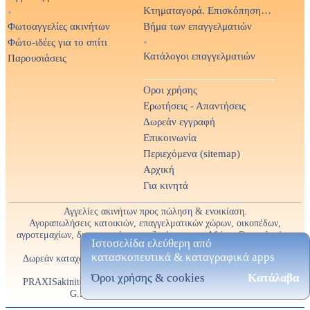
Κτηματαγορά. Επισκόπηση Τύπου
•
Φωτοαγγελίες ακινήτων
Βήμα των επαγγελματιών
Φώτο-ιδέες για το σπίτι
•
Κατάλογοι επαγγελματιών
Παρουσιάσεις
Οροι χρήσης
Ερωτήσεις - Απαντήσεις
Δωρεάν εγγραφή
Επικοινωνία
Περιεχόμενα (sitemap)
Αρχική
Για κινητά
Αγγελίες ακινήτων προς πώληση & ενοικίαση.
Αγοραπωλήσεις κατοικιών, επαγγελματικών χώρων, οικοπέδων,
αγροτεμαχίων, διαμερισμάτων, μεζονέτων στην Αθήνα, Θεσσαλονίκη,
Ιστοσελίδα ελεύθερη από
Χαλκιδική και όλη την Ελλάδα.
κατασκοπευτικά & καταγραφικά apps
Δωρεάν καταχώρηση αγγελίες και φωτοαγγελίες ακινήτων. Δωρεάν
εγγραφή για επαγγελματίες
Όροι χρήσης & cookies
Κατάλαβα
PRAXISakiniton - Ακίνητα στην Ελλάδα. Real Estate in Greece. ©
G.Skoutas • 0030 6971 699 270 • geodi.net