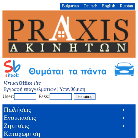
Bulgarian
Deutsch
English
Russian
Virtual
Office
lite
Εγγραφή επαγγελματιών
|
Υπενθύμιση
User:
Pass:
Πωλήσεις
•
Ενοικιάσεις
•
Ζητήσεις
•
Καταχώρηση