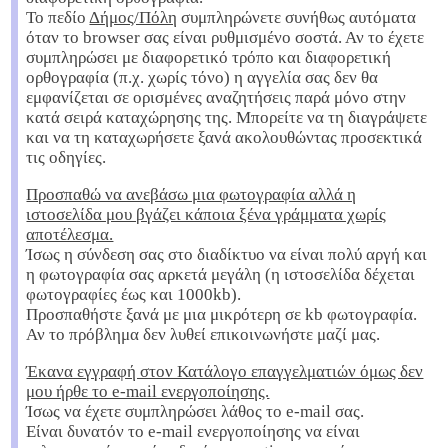
Το πεδίο
Δήμος/Πόλη
συμπληρώνετε συνήθως αυτόματα
όταν το browser σας είναι ρυθμισμένο σοστά. Αν το έχετε
συμπληρώσει με διαφορετικό τρόπο και διαφορετική
ορθογραφία (π.χ. χωρίς τόνο) η αγγελία σας δεν θα
εμφανίζεται σε ορισμένες αναζητήσεις παρά μόνο στην
κατά σειρά καταχώρησης της. Μπορείτε να τη διαγράψετε
και να τη καταχωρήσετε ξανά ακολουθώντας προσεκτικά
τις οδηγίες.
Προσπαθώ να ανεβάσω μια φωτογραφία αλλά η
ιστοσελίδα μου βγάζει κάποια ξένα γράμματα χωρίς
αποτέλεσμα.
Ίσως η σύνδεση σας στο διαδίκτυο να είναι πολύ αργή και
η φωτογραφία σας αρκετά μεγάλη (η ιστοσελίδα δέχεται
φωτογραφίες έως και 1000kb).
Προσπαθήστε ξανά με μια μικρότερη σε kb φωτογραφία.
Αν το πρόβλημα δεν λυθεί επικοινωνήστε μαζί μας.
Έκανα εγγραφή στον Κατάλογο επαγγελματιών όμως δεν
μου ήρθε το e-mail ενεργοποίησης.
Ίσως να έχετε συμπληρώσει λάθος το e-mail σας.
Είναι δυνατόν το e-mail ενεργοποίησης να είναι