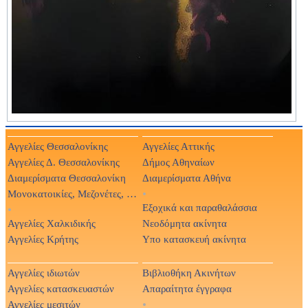
Αγγελίες Θεσσαλονίκης
Αγγελίες Αττικής
Αγγελίες Δ. Θεσσαλονίκης
Δήμος Αθηναίων
Διαμερίσματα Θεσσαλονίκη
Διαμερίσματα Αθήνα
Μονοκατοικίες, Μεζονέτες, Βίλες
•
Εξοχικά και παραθαλάσσια
•
Αγγελίες Χαλκιδικής
Νεοδόμητα ακίνητα
Αγγελίες Κρήτης
Υπο κατασκευή ακίνητα
Αγγελίες ιδιωτών
Βιβλιοθήκη Ακινήτων
Αγγελίες κατασκευαστών
Απαραίτητα έγγραφα
Αγγελίες μεσιτών
•