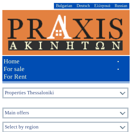
Bulgarian
Deutsch
Ελληνικά
Russian
Home
•
For sale
•
For Rent
Properties Thessaloniki
Main offers
Select by region