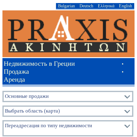
Bulgarian
Deutsch
Ελληνικά
English
Недвижимость в Греции
•
Продажа
•
Аренда
Основные продажи
Выбрать область (карта)
Переадресация по типу недвижимости