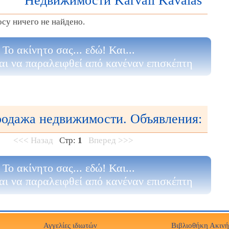
Недвижимости Karvali Kavalas
су ничего не найдено.
Το ακίνητο σας... εδώ! Και...
αι να παραλειφθεί από κανέναν επισκέπτη
одажа недвижимости. Объявления:
<<< Назад
Стр:
1
Вперед >>>
Το ακίνητο σας... εδώ! Και...
αι να παραλειφθεί από κανέναν επισκέπτη
Αγγελίες ιδιωτών
Βιβλιοθήκη Ακιν