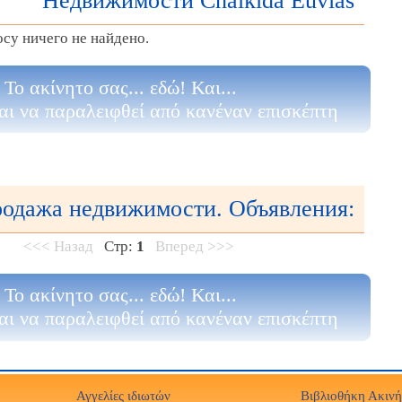
Недвижимости Chalkida Euvias
су ничего не найдено.
Το ακίνητο σας... εδώ! Και...
αι να παραλειφθεί από κανέναν επισκέπτη
одажа недвижимости. Объявления:
<<< Назад
Стр:
1
Вперед >>>
Το ακίνητο σας... εδώ! Και...
αι να παραλειφθεί από κανέναν επισκέπτη
Αγγελίες ιδιωτών
Βιβλιοθήκη Ακιν