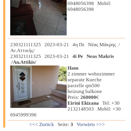
6948056398 Mobil:
6948056398
230321111325 2023-03-21 4η Πε Νέας Μάκρης /
Αν.Αττικής/
230321111325 2023-03-21
4i Pe Neas Makris
/An.Attikis/
Haus
2 zimmer wohnzimmer
separate Kueche
parzelle qm500
heizung balkone
Preis:
260000
€
Eirini Ekizana
Tel: +30
2132148503 Mobil: +30
6945999396
<<< Zurück
Seite:
3
Vorwärts >>>