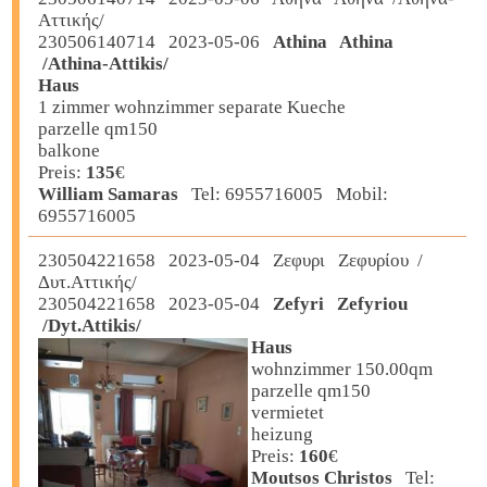
Αττικής/
230506140714 2023-05-06
Athina Athina
/Athina-Attikis/
Haus
1 zimmer wohnzimmer separate Kueche
parzelle qm150
balkone
Preis:
135
€
William Samaras
Tel: 6955716005 Mobil:
6955716005
230504221658 2023-05-04 Ζεφυρι Ζεφυρίου /
Δυτ.Αττικής/
230504221658 2023-05-04
Zefyri Zefyriou
/Dyt.Attikis/
Haus
wohnzimmer 150.00qm
parzelle qm150
vermietet
heizung
Preis:
160
€
Moutsos Christos
Tel: