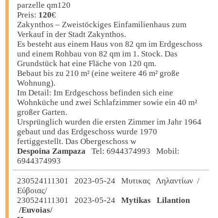
parzelle qm120
Preis:
120
€
Zakynthos – Zweistöckiges Einfamilienhaus zum
Verkauf in der Stadt Zakynthos.
Es besteht aus einem Haus von 82 qm im Erdgeschoss
und einem Rohbau von 82 qm im 1. Stock. Das
Grundstück hat eine Fläche von 120 qm.
Bebaut bis zu 210 m² (eine weitere 46 m² große
Wohnung).
Im Detail: Im Erdgeschoss befinden sich eine
Wohnküche und zwei Schlafzimmer sowie ein 40 m²
großer Garten.
Ursprünglich wurden die ersten Zimmer im Jahr 1964
gebaut und das Erdgeschoss wurde 1970
fertiggestellt. Das Obergeschoss w
Despoina Zampaza
Tel: 6944374993 Mobil:
6944374993
230524111301 2023-05-24 Μυτικας Ληλαντίων /
Εύβοιας/
230524111301 2023-05-24
Mytikas Lilantion
/Euvoias/