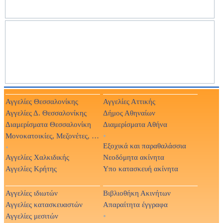
Αγγελίες Θεσσαλονίκης
Αγγελίες Αττικής
Αγγελίες Δ. Θεσσαλονίκης
Δήμος Αθηναίων
Διαμερίσματα Θεσσαλονίκη
Διαμερίσματα Αθήνα
Μονοκατοικίες, Μεζονέτες, Βίλες
•
Εξοχικά και παραθαλάσσια
•
Αγγελίες Χαλκιδικής
Νεοδόμητα ακίνητα
Αγγελίες Κρήτης
Υπο κατασκευή ακίνητα
Αγγελίες ιδιωτών
Βιβλιοθήκη Ακινήτων
Αγγελίες κατασκευαστών
Απαραίτητα έγγραφα
Αγγελίες μεσιτών
•