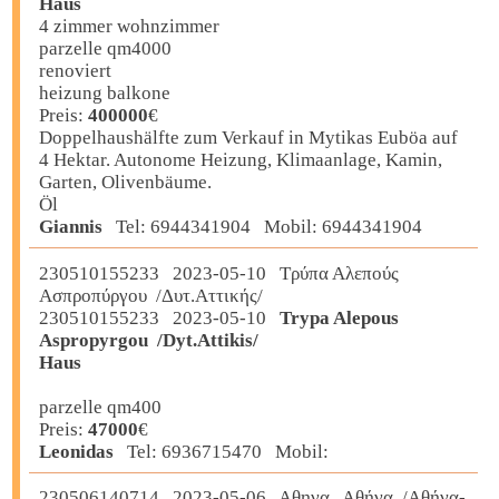
Haus
4 zimmer wohnzimmer
parzelle qm4000
renoviert
heizung balkone
Preis:
400000
€
Doppelhaushälfte zum Verkauf in Mytikas Euböa auf
4 Hektar. Autonome Heizung, Klimaanlage, Kamin,
Garten, Olivenbäume.
Öl
Giannis
Tel: 6944341904 Mobil: 6944341904
230510155233 2023-05-10 Τρύπα Αλεπούς
Ασπροπύργου /Δυτ.Αττικής/
230510155233 2023-05-10
Trypa Alepous
Aspropyrgou /Dyt.Attikis/
Haus
parzelle qm400
Preis:
47000
€
Leonidas
Tel: 6936715470 Mobil:
230506140714 2023-05-06 Αθηνα Αθήνα /Αθήνα-