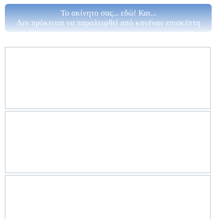
Το ακίνητο σας... εδώ! Και...
Δεν πρόκειται να παραλειφθεί από κανέναν επισκέπτη