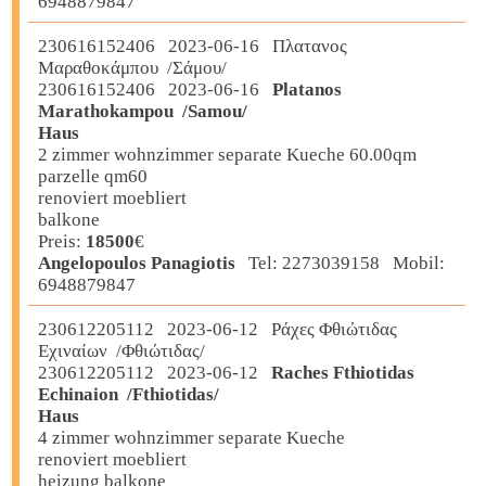
6948879847
230616152406 2023-06-16 Πλατανος
Μαραθοκάμπου /Σάμου/
230616152406 2023-06-16
Platanos
Marathokampou /Samou/
Haus
2 zimmer wohnzimmer separate Kueche 60.00qm
parzelle qm60
renoviert moebliert
balkone
Preis:
18500
€
Angelopoulos Panagiotis
Tel: 2273039158 Mobil:
6948879847
230612205112 2023-06-12 Ράχες Φθιώτιδας
Εχιναίων /Φθιώτιδας/
230612205112 2023-06-12
Raches Fthiotidas
Echinaion /Fthiotidas/
Haus
4 zimmer wohnzimmer separate Kueche
renoviert moebliert
heizung balkone