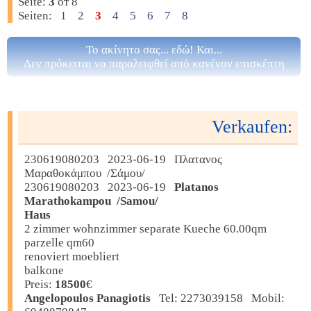
Seite:
3
от 8
Seiten:
1
2
3
4
5
6
7
8
Το ακίνητο σας... εδώ! Και...
Δεν πρόκειται να παραλειφθεί από κανέναν επισκέπτη
Verkaufen:
230619080203 2023-06-19 Πλατανος
Μαραθοκάμπου /Σάμου/
230619080203 2023-06-19
Platanos
Marathokampou /Samou/
Haus
2 zimmer wohnzimmer separate Kueche 60.00qm
parzelle qm60
renoviert moebliert
balkone
Preis:
18500
€
Angelopoulos Panagiotis
Tel: 2273039158 Mobil: