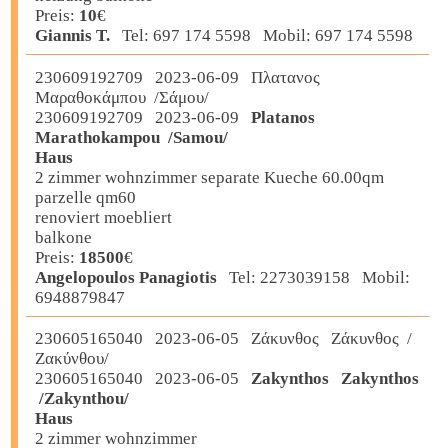
Preis:
10
€
Giannis T.
Tel: 697 174 5598 Mobil: 697 174 5598
230609192709 2023-06-09 Πλατανος
Μαραθοκάμπου /Σάμου/
230609192709 2023-06-09
Platanos
Marathokampou /Samou/
Haus
2 zimmer wohnzimmer separate Kueche 60.00qm
parzelle qm60
renoviert moebliert
balkone
Preis:
18500
€
Angelopoulos Panagiotis
Tel: 2273039158 Mobil:
6948879847
230605165040 2023-06-05 Ζάκυνθος Ζάκυνθος /
Ζακύνθου/
230605165040 2023-06-05
Zakynthos Zakynthos
/Zakynthou/
Haus
2 zimmer wohnzimmer