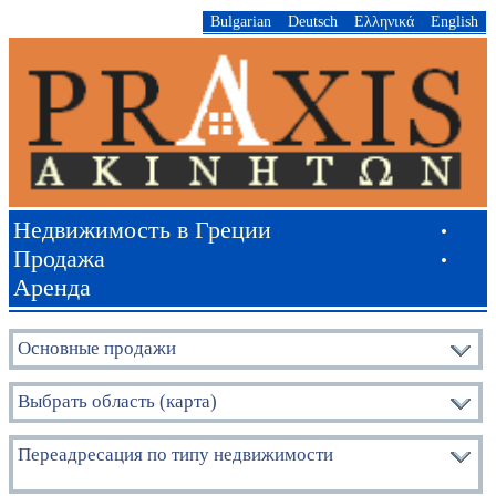
Bulgarian
Deutsch
Ελληνικά
English
Недвижимость в Греции
•
Продажа
•
Аренда
Основные продажи
Выбрать область (карта)
Переадресация по типу недвижимости