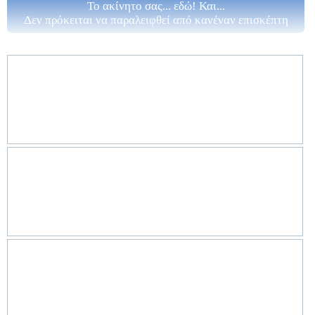
Το ακίνητο σας... εδώ! Και...
Δεν πρόκειται να παραλειφθεί από κανέναν επισκέπτη