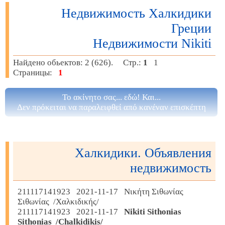
Недвижимость Халкидики
Греции
Недвижимости Nikiti
Найдено обьектов: 2 (626). Стр.:
1
1
Страницы:
1
Το ακίνητο σας... εδώ! Και...
Δεν πρόκειται να παραλειφθεί από κανέναν επισκέπτη
Халкидики. Объявления
недвижимость
211117141923 2021-11-17 Νικήτη Σιθωνίας
Σιθωνίας /Χαλκιδικής/
211117141923 2021-11-17
Nikiti Sithonias
Sithonias /Chalkidikis/