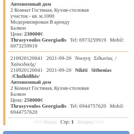
Автономный дом
2 Комнат Гостиная, Кухня-столовая
участок - кв. м.1000
Модернизирован В аренду
Балкон
Цена:
230000
€
Thrasyvoulos Georgiadis
Tel: 6973259919 Mobil:
6973259919
210920120041 2021-09-20 Νικητη Σιθωνίας /
Χαλκιδικής/
210920120041 2021-09-20
Nikiti Sithonias
/Chalkidikis/
Автономный дом
2 Комнат Гостиная, Кухня-столовая
Балкон
Цена:
250000
€
Thrasyvoulos Georgiadis
Tel: 6944757620 Mobil:
6944757620
<<< Назад
Стр:
1
Вперед >>>