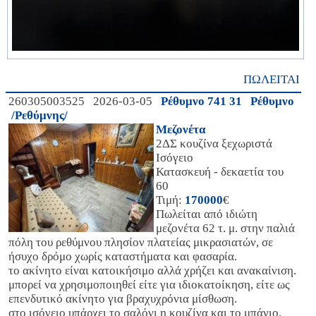
ΠΩΛΕΙΤΑΙ
260305003525 2026-03-05
Ρέθυμνο 741 31 Ρέθυμνο
/Ρεθύμνης/
Μεζονέτα
2ΔΣ κουζίνα ξεχωριστά
Ισόγειο
Κατασκευή - δεκαετία του
60
Τιμή:
170000
€
Πωλείται από ιδιώτη
μεζονέτα 62 τ. μ. στην παλιά
πόλη του ρεθύμνου πλησίον πλατείας μικρασιατών, σε
ήσυχο δρόμο χωρίς καταστήματα και φασαρία.
το ακίνητο είναι κατοικήσιμο αλλά χρήζει και ανακαίνιση.
μπορεί να χρησιμοποιηθεί είτε για ιδιοκατοίκηση, είτε ως
επενδυτικό ακίνητο για βραχυχρόνια μίσθωση.
στο ισόγειο υπάρχει το σαλόνι η κουζίνα και το μπάνιο,