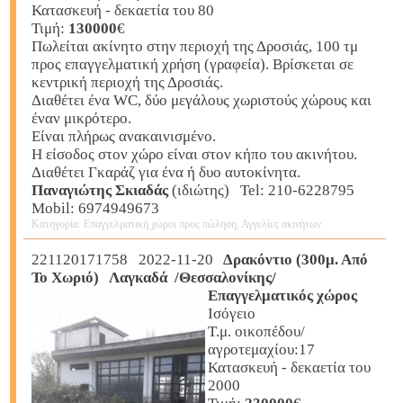
Κατασκευή - δεκαετία του 80
Τιμή:
130000
€
Πωλείται ακίνητο στην περιοχή της Δροσιάς, 100 τμ
προς επαγγελματική χρήση (γραφεία). Βρίσκεται σε
κεντρική περιοχή της Δροσιάς.
Διαθέτει ένα WC, δύο μεγάλους χωριστούς χώρους και
έναν μικρότερο.
Είναι πλήρως ανακαινισμένο.
Η είσοδος στον χώρο είναι στον κήπο του ακινήτου.
Διαθέτει Γκαράζ για ένα ή δυο αυτοκίνητα.
Παναγιώτης Σκιαδάς
(ιδιώτης) Tel: 210-6228795
Mobil: 6974949673
Κατηγορία: Επαγγελματική χώροι προς πώληση. Αγγελίες ακινήτων
221120171758 2022-11-20
Δρακόντιο (300μ. Από
Το Χωριό) Λαγκαδά /Θεσσαλονίκης/
Επαγγελματικός χώρος
Ισόγειο
Τ.μ. οικοπέδου/
αγροτεμαχίου:17
Κατασκευή - δεκαετία του
2000