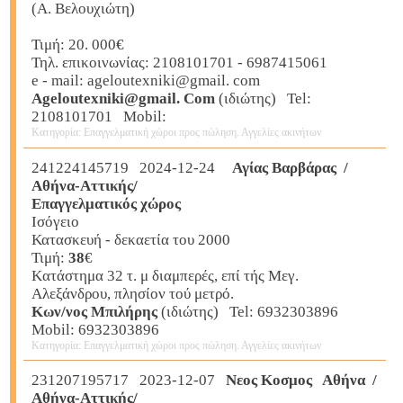
(Α. Βελουχιώτη)
Τιμή: 20. 000€
Τηλ. επικοινωνίας: 2108101701 - 6987415061
e - mail: ageloutexniki@gmail. com
Ageloutexniki@gmail. Com
(ιδιώτης) Tel:
2108101701 Mobil:
Κατηγορία: Επαγγελματική χώροι προς πώληση. Αγγελίες ακινήτων
241224145719 2024-12-24
Αγίας Βαρβάρας /
Αθήνα-Αττικής/
Επαγγελματικός χώρος
Ισόγειο
Κατασκευή - δεκαετία του 2000
Τιμή:
38
€
Kατάστημα 32 τ. μ διαμπερές, επί τής Μεγ.
Αλεξάνδρου, πλησίον τού μετρό.
Kων/νος Μπιλήρης
(ιδιώτης) Tel: 6932303896
Mobil: 6932303896
Κατηγορία: Επαγγελματική χώροι προς πώληση. Αγγελίες ακινήτων
231207195717 2023-12-07
Νεος Κοσμος Αθήνα /
Αθήνα-Αττικής/