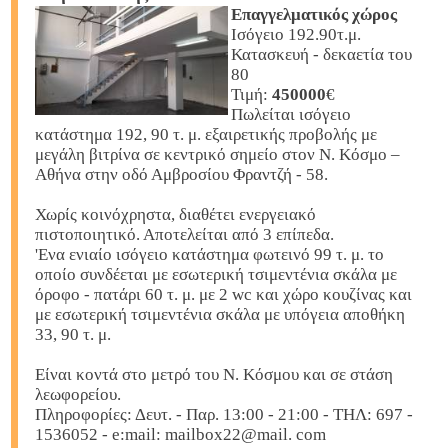
Επαγγελματικός χώρος
Ισόγειο 192.90τ.μ.
Κατασκευή - δεκαετία του
80
Τιμή:
450000
€
Πωλείται ισόγειο
κατάστημα 192, 90 τ. μ. εξαιρετικής προβολής με
μεγάλη βιτρίνα σε κεντρικό σημείο στον Ν. Κόσμο –
Αθήνα στην οδό Αμβροσίου Φραντζή - 58.
Χωρίς κοινόχρηστα, διαθέτει ενεργειακό
πιστοποιητικό. Αποτελείται από 3 επίπεδα.
'Ενα ενιαίο ισόγειο κατάστημα φωτεινό 99 τ. μ. το
οποίο συνδέεται με εσωτερική τσιμεντένια σκάλα με
όροφο - πατάρι 60 τ. μ. με 2 wc και χώρο κουζίνας και
με εσωτερική τσιμεντένια σκάλα με υπόγεια αποθήκη
33, 90 τ. μ.
Είναι κοντά στο μετρό του Ν. Κόσμου και σε στάση
λεωφορείου.
Πληροφορίες: Δευτ. - Παρ. 13:00 - 21:00 - ΤΗΛ: 697 -
1536052 - e:mail: mailbox22@mail. com