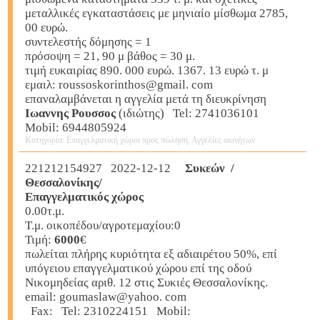
μεταλλικές εγκαταστάσεις με μηνιαίο μίσθωμα 2785,
00 ευρώ.
συντελεστής δόμησης = 1
πρόσοψη = 21, 90 μ βάθος = 30 μ.
τιμή ευκαιρίας 890. 000 ευρώ. 1367. 13 ευρώ τ. μ
εμαιλ: roussoskorinthos@gmail. com
επαναλαμβάνεται η αγγελία μετά τη διευκρίνηση
Ιωαννης Ρουσσος
(ιδιώτης) Tel: 2741036101
Mobil: 6944805924
Κατηγορία: Επαγγελματική χώροι προς πώληση. Αγγελίες ακινήτων
221212154927 2022-12-12
Συκεών /
Θεσσαλονίκης/
Επαγγελματικός χώρος
0.00τ.μ.
Τ.μ. οικοπέδου/αγροτεμαχίου:0
Τιμή:
6000
€
πωλείται πλήρης κυριότητα εξ αδιαιρέτου 50%, επί
υπόγειου επαγγελματικού χώρου επί της οδού
Νικομηδείας αριθ. 12 στις Συκιές Θεσσαλονίκης.
email: goumaslaw@yahoo. com
Fax: Tel: 2310224151 Mobil: