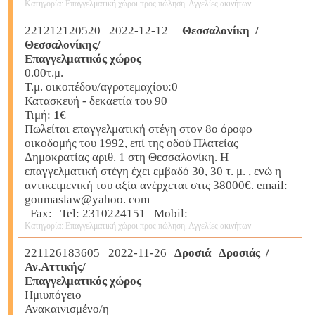
Κατηγορία: Επαγγελματική χώροι προς πώληση. Αγγελίες ακινήτων
221212120520 2022-12-12
Θεσσαλονίκη /
Θεσσαλονίκης/
Επαγγελματικός χώρος
0.00τ.μ.
Τ.μ. οικοπέδου/αγροτεμαχίου:0
Κατασκευή - δεκαετία του 90
Τιμή:
1
€
Πωλείται επαγγελματική στέγη στον 8ο όροφο
οικοδομής του 1992, επί της οδού Πλατείας
Δημοκρατίας αριθ. 1 στη Θεσσαλονίκη. Η
επαγγελματική στέγη έχει εμβαδό 30, 30 τ. μ. , ενώ η
αντικειμενική του αξία ανέρχεται στις 38000€. email:
goumaslaw@yahoo. com
Fax: Tel: 2310224151 Mobil:
Κατηγορία: Επαγγελματική χώροι προς πώληση. Αγγελίες ακινήτων
221126183605 2022-11-26
Δροσιά Δροσιάς /
Αν.Αττικής/
Επαγγελματικός χώρος
Ημιυπόγειο
Ανακαινισμένο/η