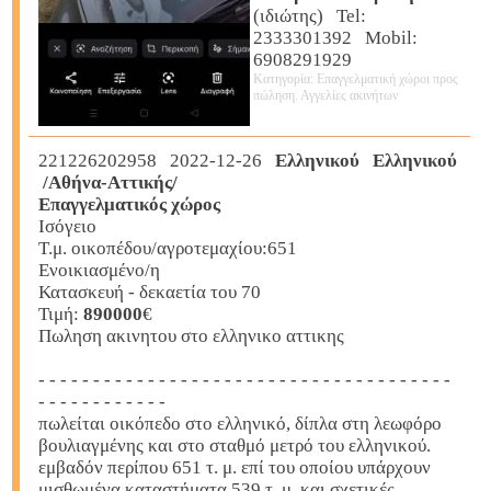
(ιδιώτης) Tel:
2333301392 Mobil:
6908291929
Κατηγορία: Επαγγελματική χώροι προς
πώληση. Αγγελίες ακινήτων
221226202958 2022-12-26
Ελληνικού Ελληνικού
/Αθήνα-Αττικής/
Επαγγελματικός χώρος
Ισόγειο
Τ.μ. οικοπέδου/αγροτεμαχίου:651
Ενοικιασμένο/η
Κατασκευή - δεκαετία του 70
Τιμή:
890000
€
Πωληση ακινητου στο ελληνικο αττικης
- - - - - - - - - - - - - - - - - - - - - - - - - - - - - - - - - - - - - -
- - - - - - - - - - - -
πωλείται οικόπεδο στο ελληνικό, δίπλα στη λεωφόρο
βουλιαγμένης και στο σταθμό μετρό του ελληνικού.
εμβαδόν περίπου 651 τ. μ. επί του οποίου υπάρχουν
μισθωμένα καταστήματα 539 τ. μ. και σχετικές