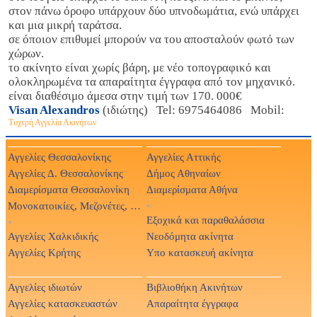
στον πάνω όροφο υπάρχουν δύο υπνοδωμάτια, ενώ υπάρχει
και μια μικρή ταράτσα.
σε όποιον επιθυμεί μπορούν να του αποσταλούν φωτό των
χώρων.
το ακίνητο είναι χωρίς βάρη, με νέο τοπογραφικό και
ολοκληρωμένα τα απαραίτητα έγγραφα από τον μηχανικό.
είναι διαθέσιμο άμεσα στην τιμή των 170. 000€
Visan Alexandros
(ιδιώτης) Tel: 6975464086 Mobil:
Τυχερή Αγγελία Ακινήτων
Αγγελίες Θεσσαλονίκης
Αγγελίες Αττικής
Αγγελίες Δ. Θεσσαλονίκης
Δήμος Αθηναίων
Διαμερίσματα Θεσσαλονίκη
Διαμερίσματα Αθήνα
Μονοκατοικίες, Μεζονέτες, Βίλες
•
Εξοχικά και παραθαλάσσια
•
Αγγελίες Χαλκιδικής
Νεοδόμητα ακίνητα
Αγγελίες Κρήτης
Υπο κατασκευή ακίνητα
Αγγελίες ιδιωτών
Βιβλιοθήκη Ακινήτων
Αγγελίες κατασκευαστών
Απαραίτητα έγγραφα