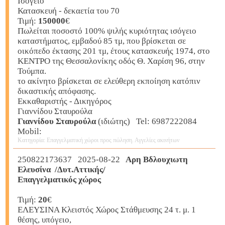
Ισόγειο
Κατασκευή - δεκαετία του 70
Τιμή:
150000
€
Πωλείται ποσοστό 100% ψιλής κυριότητας ισόγειο
καταστήματος, εμβαδού 85 τμ, που βρίσκεται σε
οικόπεδο έκτασης 201 τμ, έτους κατασκευής 1974, στο
ΚΕΝΤΡΟ της Θεσσαλονίκης οδός Θ. Χαρίση 96, στην
Τούμπα.
το ακίνητο βρίσκεται σε ελεύθερη εκποίηση κατόπιν
δικαστικής απόφασης.
Εκκαθαριστής - Δικηγόρος
Γιαννίδου Σταυρούλα
Γιαννίδου Σταυρούλα
(ιδιώτης) Tel: 6987222084
Mobil:
Κατηγορία: Επαγγελματική χώροι προς πώληση. Αγγελίες ακινήτων
250822173637 2025-08-22
Αρη Βδλουχιωτη
Ελευσίνα /Δυτ.Αττικής/
Επαγγελματικός χώρος
Τιμή:
20
€
ΕΛΕΥΣΙΝΑ Κλειστός Χώρος Στάθμευσης 24 τ. μ. 1
θέσης, υπόγειο,