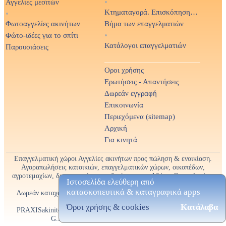
Αγγελίες μεσιτών
•
Κτηματαγορά. Επισκόπηση Τύπου
•
Φωτοαγγελίες ακινήτων
Βήμα των επαγγελματιών
Φώτο-ιδέες για το σπίτι
•
Κατάλογοι επαγγελματιών
Παρουσιάσεις
Οροι χρήσης
Ερωτήσεις - Απαντήσεις
Δωρεάν εγγραφή
Επικοινωνία
Περιεχόμενα (sitemap)
Αρχική
Για κινητά
Επαγγελματική χώροι Αγγελίες ακινήτων προς πώληση & ενοικίαση.
Αγοραπωλήσεις κατοικιών, επαγγελματικών χώρων, οικοπέδων,
αγροτεμαχίων, διαμερισμάτων, μεζονέτων στην Αθήνα, Θεσσαλονίκη,
Ιστοσελίδα ελεύθερη από
Χαλκιδική και όλη την Ελλάδα.
κατασκοπευτικά & καταγραφικά apps
Δωρεάν καταχώρηση αγγελίες και φωτοαγγελίες ακινήτων. Δωρεάν
εγγραφή για επαγγελματίες
Όροι χρήσης & cookies
Κατάλαβα
PRAXISakiniton - Ακίνητα στην Ελλάδα. Real Estate in Greece. ©
G.Skoutas • 0030 6971 699 270 • geodi.net