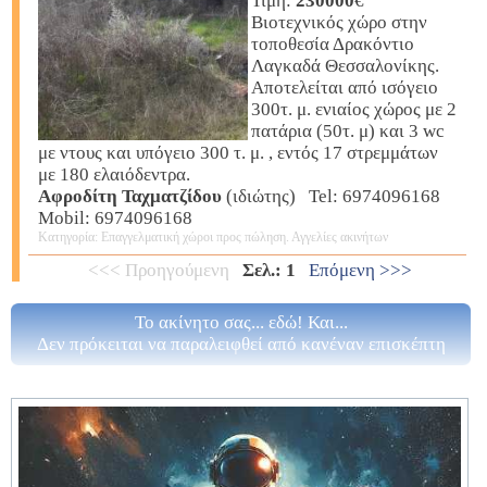
Τιμή:
230000
€
Βιοτεχνικός χώρο στην
τοποθεσία Δρακόντιο
Λαγκαδά Θεσσαλονίκης.
Αποτελείται από ισόγειο
300τ. μ. ενιαίος χώρος με 2
πατάρια (50τ. μ) και 3 wc
με ντους και υπόγειο 300 τ. μ. , εντός 17 στρεμμάτων
με 180 ελαιόδεντρα.
Αφροδίτη Ταχματζίδου
(ιδιώτης) Tel: 6974096168
Mobil: 6974096168
Κατηγορία: Επαγγελματική χώροι προς πώληση. Αγγελίες ακινήτων
<<< Προηγούμενη
Σελ.: 1
Επόμενη >>>
Το ακίνητο σας... εδώ! Και...
Δεν πρόκειται να παραλειφθεί από κανέναν επισκέπτη