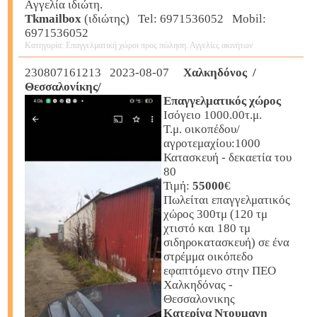
Aγγελία ιδιώτη.
Tkmailbox
(ιδιώτης) Tel: 6971536052 Mobil:
6971536052
Κατηγορία: Επαγγελματική χώροι προς πώληση. Αγγελίες ακινήτων
230807161213 2023-08-07
Χαλκηδόνος /
Θεσσαλονίκης/
Επαγγελματικός χώρος
Ισόγειο 1000.00τ.μ.
Τ.μ. οικοπέδου/
αγροτεμαχίου:1000
Κατασκευή - δεκαετία του
80
Τιμή:
55000
€
Πωλείται επαγγελματικός
χώρος 300τμ (120 τμ
χτιστό και 180 τμ
σιδηροκατασκευή) σε ένα
στρέμμα οικόπεδο
εφαπτόμενο στην ΠΕΟ
Χαλκηδόνας -
Θεσσαλονικης
Κατερίνα Ντουμανη