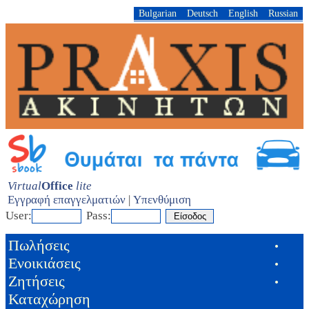
Bulgarian
Deutsch
English
Russian
Virtual
Office
lite
Εγγραφή επαγγελματιών
|
Υπενθύμιση
User:
Pass:
Πωλήσεις
•
Ενοικιάσεις
•
Ζητήσεις
•
Καταχώρηση