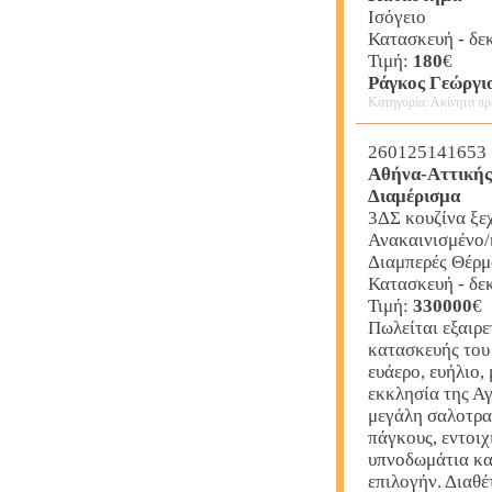
Ισόγειο
Κατασκευή - δεκ
Τιμή:
180
€
Ράγκος Γεώργι
Κατηγορία: Ακίνητα πρ
260125141653
Αθήνα-Αττικής
Διαμέρισμα
3ΔΣ κουζίνα ξε
Ανακαινισμένο/
Διαμπερές Θέρ
Κατασκευή - δε
Τιμή:
330000
€
Πωλείται εξαιρ
κατασκευής του 
ευάερο, ευήλιο,
εκκλησία της Α
μεγάλη σαλοτραπ
πάγκους, εντοιχ
υπνοδωμάτια και
επιλογήν. Διαθέ