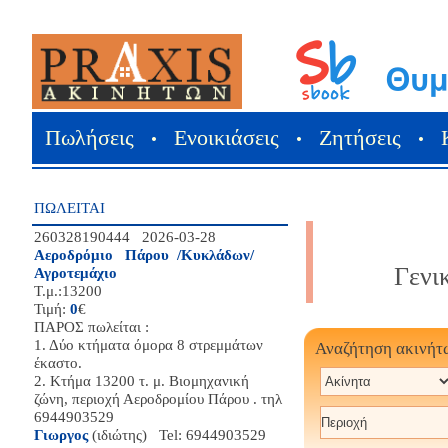
Πωλήσεις
Ενοικιάσεις
Ζητήσεις
•
•
•
ΠΩΛΕΙΤΑΙ
260328190444 2026-03-28
Αεροδρόμιο Πάρου /Κυκλάδων/
Γενι
Αγροτεμάχιο
Τ.μ.:13200
Τιμή:
0
€
ΠΑΡΟΣ πωλείται :
1. Δύο κτήματα όμορα 8 στρεμμάτων
Αναζήτηση ακινήτ
έκαστο.
2. Κτήμα 13200 τ. μ. Βιομηχανική
ζώνη, περιοχή Αεροδρομίου Πάρου . τηλ
6944903529
Γιωργος
(ιδιώτης) Tel: 6944903529