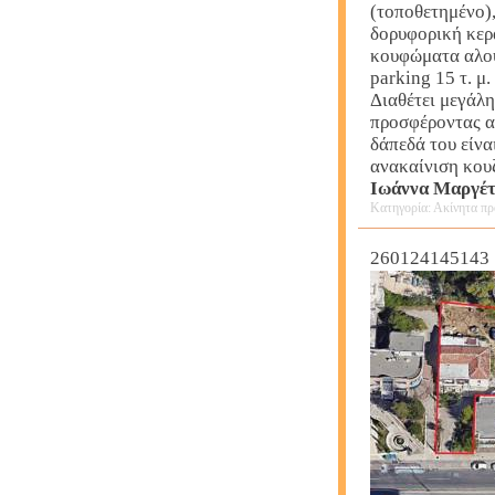
(τοποθετημένο),
δορυφορική κερ
κουφώματα αλου
parking 15 τ. μ.
Διαθέτει μεγάλη
προσφέροντας απ
δάπεδά του είνα
ανακαίνιση κουζ
Ιωάννα Μαργέ
Κατηγορία: Ακίνητα πρ
260124145143