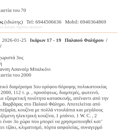
αετία του 70
ος
(ιδιώτης) Tel: 6944506636 Mobil: 6940364869
ος πώληση. Αγγελίες ακινήτων
 2026-01-25
Ικάρων 17 - 19 Παλαιού Φαλήρου /
/
χωριστά 3ος
η
μανση Ασανσέρ Μπαλκόνι
καετία του 2000
ετικό διαμέρισμα 3ου ορόφου 6όροφης πολυκατοικίας
2000, 112 τ. μ. , προσόψεως, διαμπερές, φωτεινό,
 με εξαιρετική ποιότητα κατασκευής, απέναντι από την
γ. Βαρβάρας στο Παλαιό Φάληρο. Αποτελείται από
εζαρία, κουζίνα με πολλά ντουλάπια και μεγάλους
ιζόμενη ηλεκτρική κουζίνα, 1 μπάνιο, 1 W. C. , 2
 έναν 3ο χώρο που μπορεί να χρησιμοποιηθεί κατ’
τει τζάκι, κλιματισμό, πόρτα ασφαλείας, συναγερμό