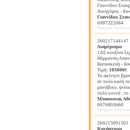
Γιαννίδου Σταυ
Δικηγόρος - Εκ
Γιαννίδου Στα
6987222084
Κατηγορία: Ακίνητα πρ
260217144147
Διαμέρισμα
1ΔΣ κουζίνα ξεχ
Θέρμανση Ασαν
Κατασκευή - δεκ
Τιμή:
105000
€
Το ακίνητο βρίσ
σε πολύ καλή πε
μανάβικο, ψιλικ
πολύ κοντά , το
Μπασουνας Αθα
6976803660
Κατηγορία: Ακίνητα πρ
260215091501
Κατάστημα