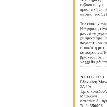
εμβαδό ισογείου 
προοπτική επιπ
σε οικόπεδο 521
Τηλ επικοινωνί
Η Άφησσος είνα
μπορεί να χαρακ
χτισμένα αμφιθε
παγασητικού κόλ
επισκέπτη με τη
καταπράσινα. Έν
βρίσκεσαι σε ν
Vaggelis
(ιδιώτ
Κατηγορία: Ακίνητα πρ
260111200716
Εξοχικό/η Μον
2Δ 60τ.μ.
Τ.μ. οικοπέδου
Μπαλκόνι
Κατασκευή - πρ
Τιμή:
35000
€