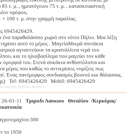
85 τ. μ. , ημιυπόγειου 75 τ. μ. , κατασκευαστική
λέον ορόφου,
 + 100 τ. μ. στην γραμμή παραλίας.
ας 6945426429.
ι ένα παραθαλάσσιο χωριό στο νότιο Πήλιο. Μια λέξη
τηρίσει αυτό το μέρος . ΜαγείαΜικρά σπιτάκια
ατρικά αγναντεύουν τα κρυστάλλινα νερά του
που, και το ηλιοβασίλεμα που μαγεύει τον κάθε
ν ομορφιά του. Στενά σοκάκια ανθοστόλιστα και
α μέρος που καθώς το αντικρίσεις νομίζεις πως
ησί. Ένας πανέμορφος συνδυασμός βουνού και θάλασσας.
ης) Tel: 6945426429 Mobil: 6945426429
ος πώληση. Αγγελίες ακινήτων
 26-01-11
Τριμοδι Λαυκιου Θιναλίου /Κερκύρας/
οκατοικία
/αγροτεμαχίου:300
ιν το 1950