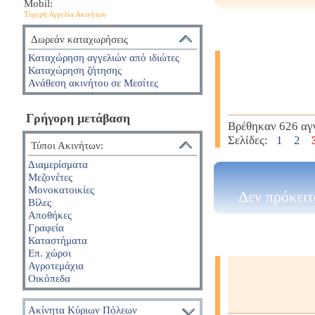
Mobil:
Τυχερή Αγγελία Ακινήτων
Δωρεάν καταχωρήσεις
Καταχώρηση αγγελιών από ιδιώτες
Καταχώρηση ζήτησης
Ανάθεση ακινήτου σε Μεσίτες
Γρήγορη μετάβαση
Βρέθηκαν 626 αγ
Σελίδες:
1
2
Τύποι Ακινήτων:
Διαμερίσματα
Μεζονέτες
Μονοκατοικίες
Δεν πρόκειτ
Βίλες
Αποθήκες
Γραφεία
Καταστήματα
Επ. χώροι
Αγροτεμάχια
Οικόπεδα
Ακίνητα Κύριων Πόλεων