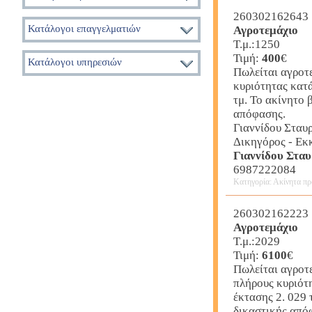
260302162643
Κατάλογοι επαγγελματιών
Αγροτεμάχιο
Τ.μ.:1250
Τιμή:
400
€
Κατάλογοι υπηρεσιών
Πωλείται αγροτ
κυριότητας κατ
τμ. Το ακίνητο 
απόφασης.
Γιαννίδου Σταυ
Δικηγόρος - Εκ
Γιαννίδου Στα
6987222084
Κατηγορία: Ακίνητα πρ
260302162223
Αγροτεμάχιο
Τ.μ.:2029
Τιμή:
6100
€
Πωλείται αγροτ
πλήρους κυριότ
έκτασης 2. 029 
δικαστικής από