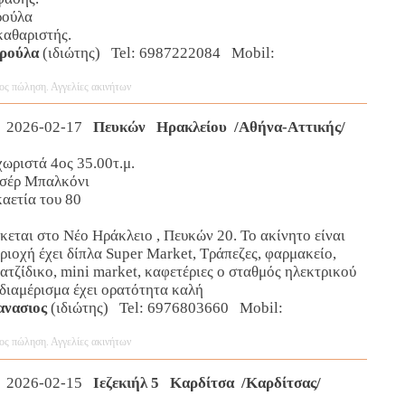
ρούλα
καθαριστής.
υρούλα
(ιδιώτης) Tel: 6987222084 Mobil:
ος πώληση. Αγγελίες ακινήτων
 2026-02-17
Πευκών Ηρακλείου /Αθήνα-Αττικής/
ωριστά 4ος 35.00τ.μ.
σέρ Μπαλκόνι
αετία του 80
κεται στο Νέο Ηράκλειο , Πευκών 20. Το ακίνητο είναι
ριοχή έχει δίπλα Super Market, Τράπεζες, φαρμακείο,
ατζίδικο, mini market, καφετέριες ο σταθμός ηλεκτρικού
 διαμέρισμα έχει ορατότητα καλή
νασιος
(ιδιώτης) Tel: 6976803660 Mobil:
ος πώληση. Αγγελίες ακινήτων
 2026-02-15
Ιεζεκιήλ 5 Καρδίτσα /Καρδίτσας/