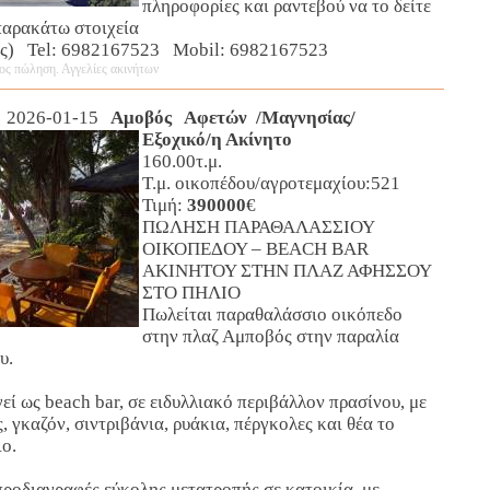
πληροφορίες και ραντεβού να το δείτε
παρακάτω στοιχεία
ης) Tel: 6982167523 Mobil: 6982167523
ος πώληση. Αγγελίες ακινήτων
 2026-01-15
Αμοβός Αφετών /Μαγνησίας/
Εξοχικό/η Ακίνητο
160.00τ.μ.
Τ.μ. οικοπέδου/αγροτεμαχίου:521
Τιμή:
390000
€
ΠΩΛΗΣΗ ΠΑΡΑΘΑΛΑΣΣΙΟΥ
ΟΙΚΟΠΕΔΟΥ – BEACH BAR
ΑΚΙΝΗΤΟΥ ΣΤΗΝ ΠΛΑΖ ΑΦΗΣΣΟΥ
ΣΤΟ ΠΗΛΙΟ
Πωλείται παραθαλάσσιο οικόπεδο
στην πλαζ Αμποβός στην παραλία
υ.
εί ως beach bar, σε ειδυλλιακό περιβάλλον πρασίνου, με
, γκαζόν, σιντριβάνια, ρυάκια, πέργκολες και θέα το
ο.
προδιαγραφές εύκολης μετατροπής σε κατοικία, με