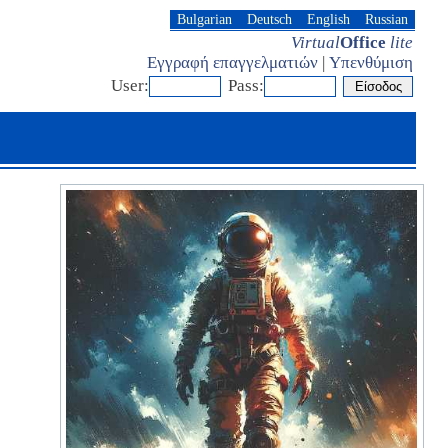
Bulgarian
Deutsch
English
Russian
Virtual
Office
lite
Εγγραφή επαγγελματιών
|
Υπενθύμιση
User:
Pass: