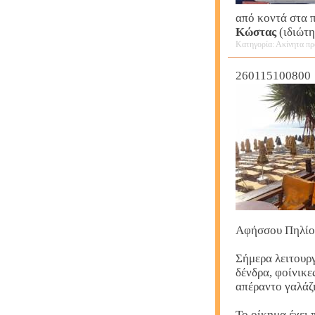
από κοντά στα 
Κώστας
(ιδιώτ
Κατηγορία: Ακίνητα πρ
260115100800
Αφήσσου Πηλίο
Σήμερα λειτουργ
δένδρα, φοίνικες
απέραντο γαλάζι
Το οίκημα έχει 