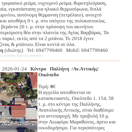
 τριφασικό ρεύμα, νυχτερινό ρεύμα, θυροτηλεόραση,
αία, εγκατάσταση για ηλιακό θερμοσίφωνα, διπλά
μινίου, αυτόνομη θέρμανση (πετρέλαιο), ανοιχτό
 και αποθήκη 9 τ. μ. στο υπόγειο της πολυκατοικίας.
 βεράντα 20 τ. μ. στην πρόσοψη του ακινήτου
εριόριστη θέα στην πλατεία της Αγίας Βαρβάρας. Τα
ι παρκέ, εκτός από τα 2 μπάνια. Το 2018 έγινε
ίνας & μπάνιου. Είναι κοντά σε όλα.
τη
(ιδιώτης) Tel: 6947799460 Mobil: 6947799460
ος πώληση. Αγγελίες ακινήτων
 2026-01-24
Κέντρο Παλλήνη /Αν.Αττικής/
Οικόπεδο
Τιμή:
0
€
Η αγγελία απευθύνεται σε
κατασκευαστές. Οικόπεδο 1. 154, 58
τ. μ. στο κέντρο της Παλλήνης,
Ανατολικής Αττικής, είναι διαθέσιμο
για αντιπαροχή. Με προβολή 10 μ.
στην Λεωφόρο Μαραθώνος, άρτιο και
οικοδομήσιμο. Για περισσότερες