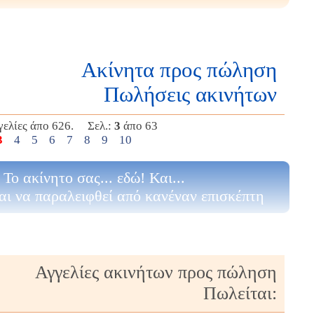
Ακίνητα προς πώληση
Πωλήσεις ακινήτων
γελίες άπο 626. Σελ.:
3
άπο 63
3
4
5
6
7
8
9
10
Το ακίνητο σας... εδώ! Και...
αι να παραλειφθεί από κανέναν επισκέπτη
Αγγελίες ακινήτων προς πώληση
Πωλείται: