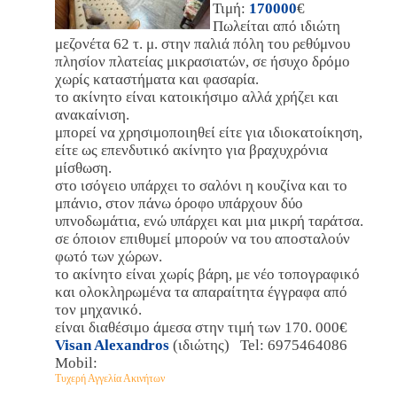
Τιμή:
170000
€
Πωλείται από ιδιώτη
μεζονέτα 62 τ. μ. στην παλιά πόλη του ρεθύμνου
πλησίον πλατείας μικρασιατών, σε ήσυχο δρόμο
χωρίς καταστήματα και φασαρία.
το ακίνητο είναι κατοικήσιμο αλλά χρήζει και
ανακαίνιση.
μπορεί να χρησιμοποιηθεί είτε για ιδιοκατοίκηση,
είτε ως επενδυτικό ακίνητο για βραχυχρόνια
μίσθωση.
στο ισόγειο υπάρχει το σαλόνι η κουζίνα και το
μπάνιο, στον πάνω όροφο υπάρχουν δύο
υπνοδωμάτια, ενώ υπάρχει και μια μικρή ταράτσα.
σε όποιον επιθυμεί μπορούν να του αποσταλούν
φωτό των χώρων.
το ακίνητο είναι χωρίς βάρη, με νέο τοπογραφικό
και ολοκληρωμένα τα απαραίτητα έγγραφα από
τον μηχανικό.
είναι διαθέσιμο άμεσα στην τιμή των 170. 000€
Visan Alexandros
(ιδιώτης) Tel: 6975464086
Mobil:
Τυχερή Αγγελία Ακινήτων